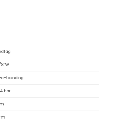
ndtag
3/8″W
ezo-tænding
-4 bar
cm
 cm