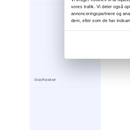
249
kr
vores trafik. Vi deler også 
annonceringspartnere og anal
dem, eller som de har indsaml
Gasflasker