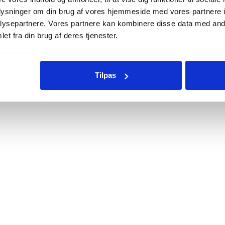
.
309
kr.
189
kr.
c
oplysninger om din brug af vores hjemmeside med vores partnere i
t
ysepartnere. Vores partnere kan kombinere disse data med andr
et fra din brug af deres tjenester.
Tilpas