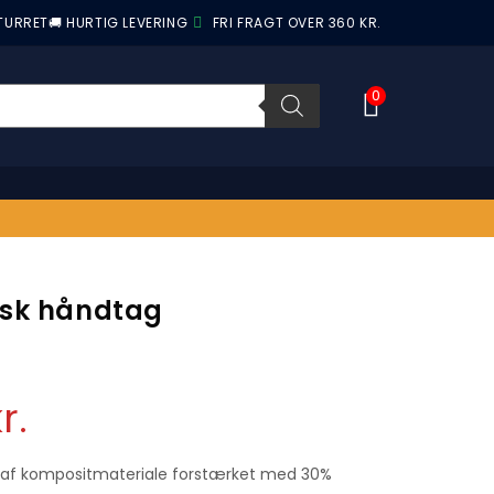
ETURRET
🚚 HURTIG LEVERING
FRI FRAGT OVER 360 KR.
0
isk håndtag
r.
 af kompositmateriale forstærket med 30%