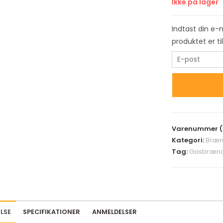
Ikke på lager
Indtast din e-
produktet er t
E
n
t
e
r
y
Varenummer (
o
Kategori:
Bræn
u
Tag:
Gasbrænd
r
e
m
a
i
LSE
SPECIFIKATIONER
ANMELDELSER
l