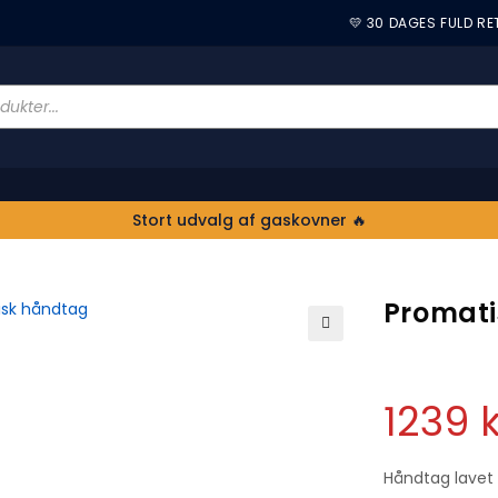
💛 30 DAGES FULD R
Stort udvalg af gaskovner 🔥
Promat
🔍
1239
k
Håndtag lavet