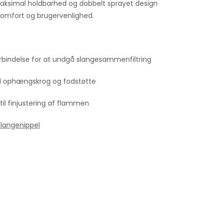
maksimal holdbarhed og dobbelt sprayet design
komfort og brugervenlighed.
rbindelse for at undgå slangesammenfiltring
d ophængskrog og fodstøtte
til finjustering af flammen
slangenippel