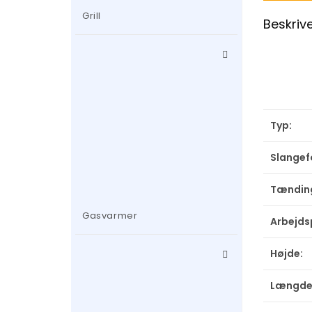
Grill
Beskriv
Typ:
Slangef
Tændin
Gasvarmer
Arbejds
Højde:
Længde