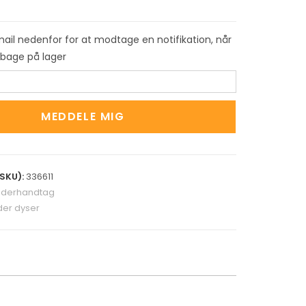
mail nedenfor for at modtage en notifikation, når
ilbage på lager
MEDDELE MIG
SKU):
336611
derhandtag
er dyser