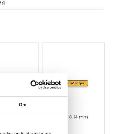
0 g
ke på lager
Ikke på lager
Om
ænder
Standard Ø 14 mm
 medier og til at analysere