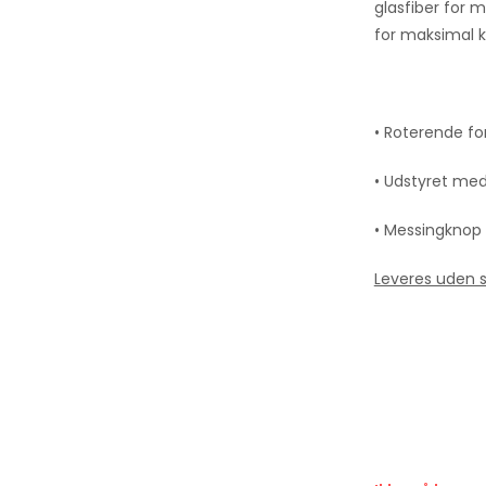
glasfiber for 
for maksimal 
.
• Roterende fo
• Udstyret me
• Messingknop 
Leveres uden 