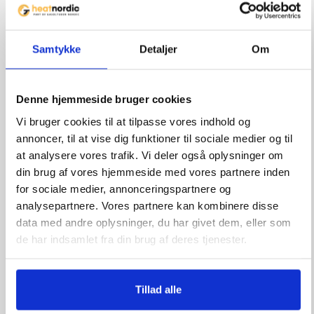
GUIDER
Samtykke
Detaljer
Om
Denne hjemmeside bruger cookies
Vi bruger cookies til at tilpasse vores indhold og
annoncer, til at vise dig funktioner til sociale medier og til
at analysere vores trafik. Vi deler også oplysninger om
din brug af vores hjemmeside med vores partnere inden
Størrelse på gasflasker
for sociale medier, annonceringspartnere og
analysepartnere. Vores partnere kan kombinere disse
data med andre oplysninger, du har givet dem, eller som
Der findes i dag et par forskellige størrelser og
typer af gasflasker, der anvendes som standard i
de har indsamlet fra din brug af deres tjenester.
Norden. I udlandet kan der være yderligere
forskelle,
Tillad alle
LÆS MERE »