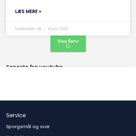
LÆS MERE »
heatnordic.dk
9 juni, 2023
Visa fler
Seneste fra youtube
Service
Sporgsmål og svar