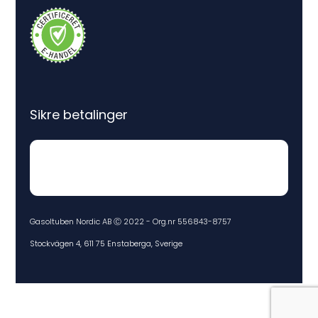
Sikre betalinger
Gasoltuben Nordic AB Ⓒ 2022 - Org.nr 556843-8757
Stockvägen 4, 611 75 Enstaberga, Sverige