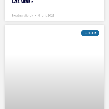
LÆS MERE »
heatnordic.dk
9 juni, 2023
GRILLER