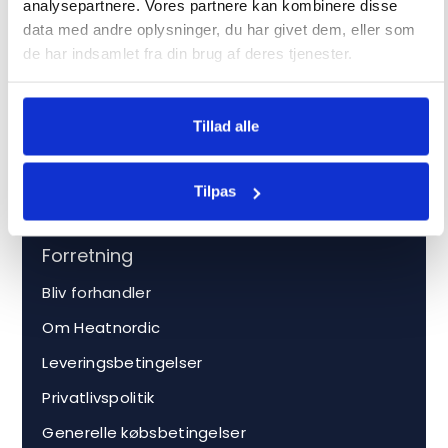
analysepartnere. Vores partnere kan kombinere disse
Service
data med andre oplysninger, du har givet dem, eller som
Sporgsmål og svar
de har indsamlet fra din brug af deres tjenester.
Kontakt
info@heatnordic.dk
Tillad alle
Åbningstider Kundeservice
Tilpas
Dagligt i hverdagene.
Forretning
Bliv forhandler
Om Heatnordic
Leveringsbetingelser
Privatlivspolitik
Generelle købsbetingelser