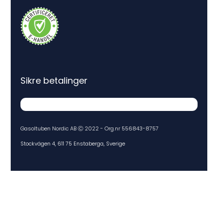
Sikre betalinger
Gasoltuben Nordic AB Ⓒ 2022 - Org.nr 556843-8757
Stockvägen 4, 611 75 Enstaberga, Sverige