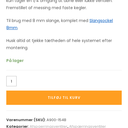
kun tager en 1/4 omgang at åbne eller lukke ventilen.
Fremstillet af messing med faste kegler.
Til brug med 8 mm slange, komplet med
Slangsockel
8mm
.
Husk altid at tjekke tætheden af ​​hele systemet efter
montering.
På lager
TILFØJ TIL KURV
Varenummer (SKU):
A900-154B
Kategorier:
Afspaerringsventiler
,
Afspærringsventiler