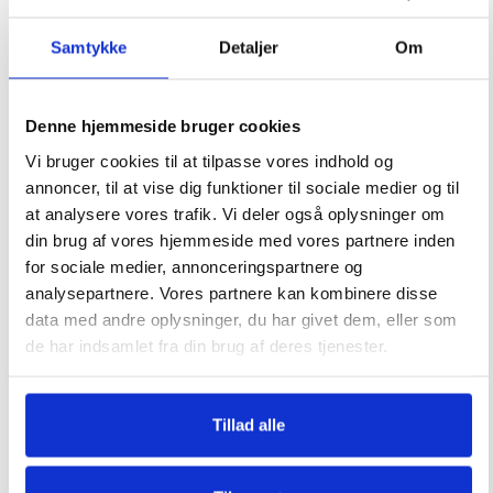
Service
Samtykke
Detaljer
Om
Sporgsmål og svar
Kontakt
Denne hjemmeside bruger cookies
info@heatnordic.dk
Vi bruger cookies til at tilpasse vores indhold og
Åbningstider Kundeservice
annoncer, til at vise dig funktioner til sociale medier og til
Dagligt i hverdagene.
at analysere vores trafik. Vi deler også oplysninger om
din brug af vores hjemmeside med vores partnere inden
for sociale medier, annonceringspartnere og
Forretning
analysepartnere. Vores partnere kan kombinere disse
Bliv forhandler
data med andre oplysninger, du har givet dem, eller som
de har indsamlet fra din brug af deres tjenester.
Om Heatnordic
Leveringsbetingelser
Tillad alle
Privatlivspolitik
Generelle købsbetingelser