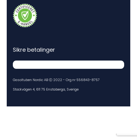
Sikre betalinger
Gasoltuben Nordic AB Ⓒ 2022 - Org.nr 556843-8757
Stockvägen 4, 611 75 Enstaberga, Sverige