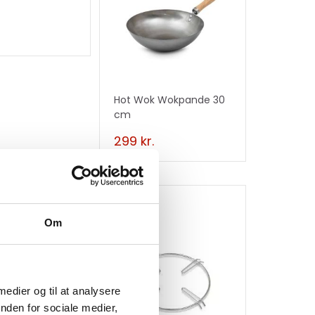
Hot Wok Wokpande 30
cm
299
kr.
Om
k Wokpande
 medier og til at analysere
nden for sociale medier,