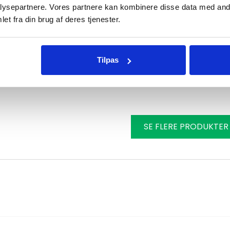
ysepartnere. Vores partnere kan kombinere disse data med andr
et fra din brug af deres tjenester.
Opbevaringspose til
Hot Wok Silverline
Tilpas
349
kr.
SE FLERE PRODUKTER