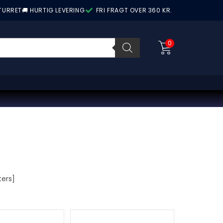
ETURRET
🚚 HURTIG LEVERING
FRI FRAGT OVER 360 KR.
0
ers]