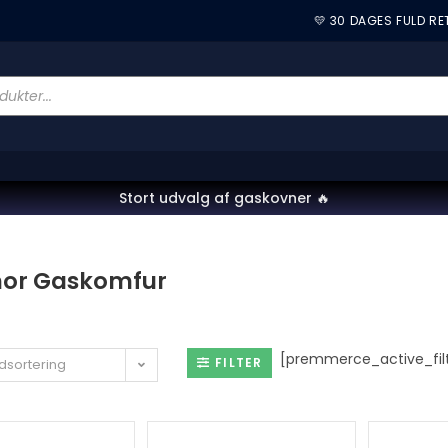
💛 30 DAGES FULD R
Stort udvalg af gaskovner 🔥
hor Gaskomfur
[premmerce_active_filt
FILTER
dsortering