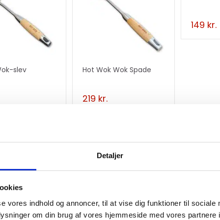
149
kr.
ok-slev
Hot Wok Wok Spade
219
kr.
Detaljer
ingspose til
Hot Wo
ookies
k
35cm
se vores indhold og annoncer, til at vise dig funktioner til sociale
.
319
kr.
oplysninger om din brug af vores hjemmeside med vores partnere i