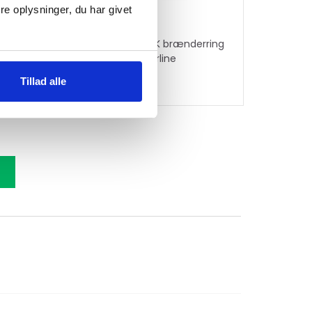
e oplysninger, du har givet
HOT WOK brænderring
flad Silverline
Tillad alle
209
kr.