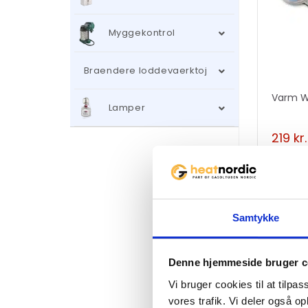
Myggekontrol
Braendere loddevaerktoj
Varm W
Lamper
219
kr.
Samtykke
Opbevar
Denne hjemmeside bruger c
Hot Wo
Vi bruger cookies til at tilpas
349
kr
vores trafik. Vi deler også 