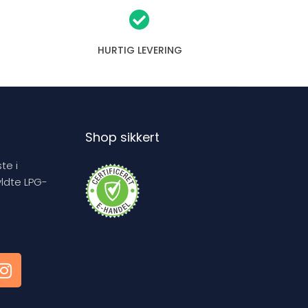
HURTIG LEVERING
Shop sikkert
te i
yldte LPG-