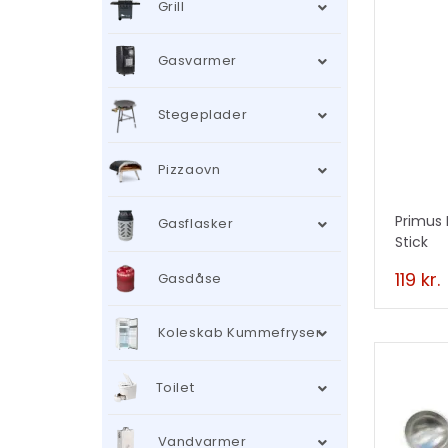
Grill
Gasvarmer
Stegeplader
Pizzaovn
Primus 
Gasflasker
Stick
119
kr.
Gasdåse
Koleskab Kummefryser
Toilet
Vandvarmer