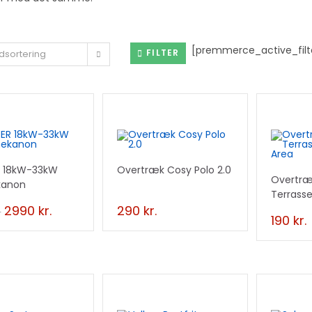
[premmerce_active_filt
FILTER
dsortering
UD
 18kW-33kW
Overtræk Cosy Polo 2.0
Overtr
kanon
Terrass
2990
kr.
290
kr.
.
190
kr.