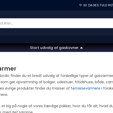
💛 30 DAGES FULD R
Stort udvalg af gaskovner 🔥
armer
rdic finder du et bredt udvalg af forskellige typer af gasvarmer
, som gør opvarmning af boliger, udestuer, fritidshuse, både,
res øvrige produkter finder du masser af
terrassevarmere
i forsk
mere.
 et kig på nogle af vores færdige pakker, hvor du får alt, hvad
r med det samme.