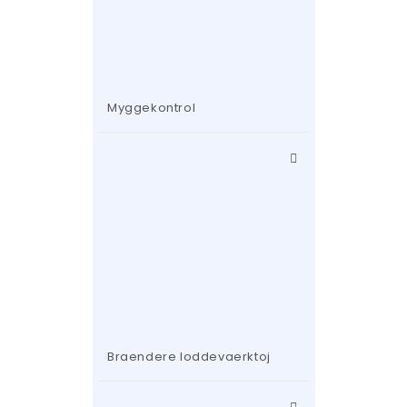
Myggekontrol
Braendere loddevaerktoj