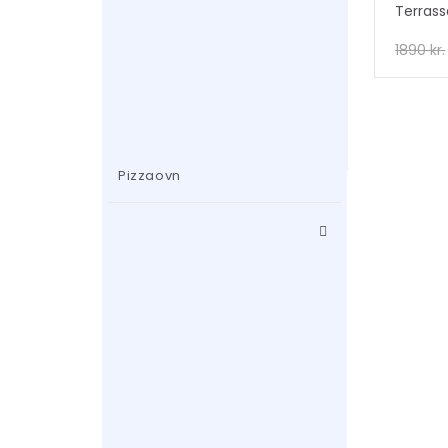
Terras
1890
kr.
Pizzaovn