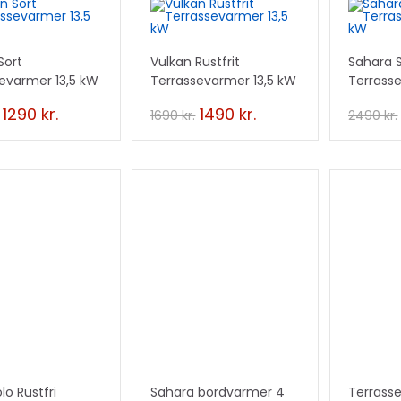
UD
TILBUD
TILBU
Sort
Vulkan Rustfrit
Sahara 
!
!
evarmer 13,5 kW
Terrassevarmer 13,5 kW
Terrass
1290
kr.
1490
kr.
1690
kr.
2490
kr.
UD
lo Rustfri
Sahara bordvarmer 4
Terrass