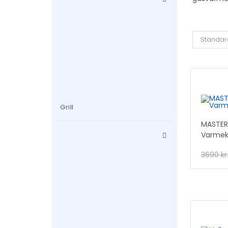
Standar
Grill
TILB
MASTER
Varme
!
3690
kr