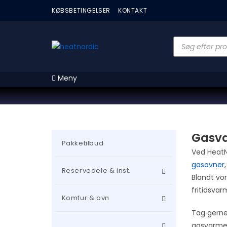
KØBSBETINGELSER
KONTAKT
Meny
Gasv
Pakketilbud
Ved HeatNo
gasovner
Reservedele & inst.
Blandt vo
fritidsvar
Komfur & ovn
Tag gerne
gasvarme