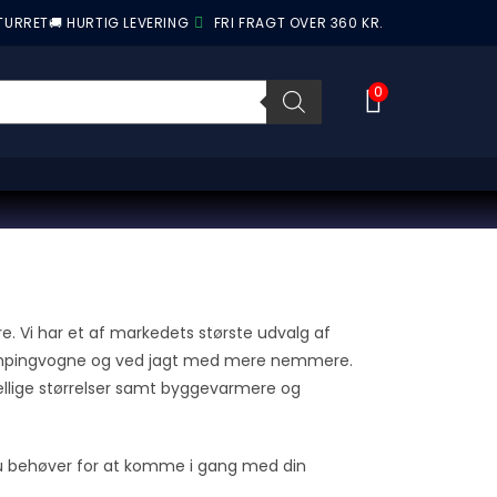
ETURRET
🚚 HURTIG LEVERING
FRI FRAGT OVER 360 KR.
0
e. Vi har et af markedets største udvalg af
 campingvogne og ved jagt med mere nemmere.
ellige størrelser samt byggevarmere og
 du behøver for at komme i gang med din