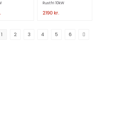
W
Rustfri 10kW
.
2190
kr.
1
2
3
4
5
6