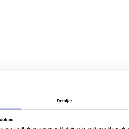
Detaljer
ookies
se vores indhold og annoncer, til at vise dig funktioner til sociale