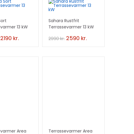
D
TILBUD
Sort
Sahara Rustfrit
!
evarmer 13 kW
Terrassevarmer 13 kW
2190
kr.
2590
kr.
2990
kr.
evarmer Area
Terrassevarmer Area