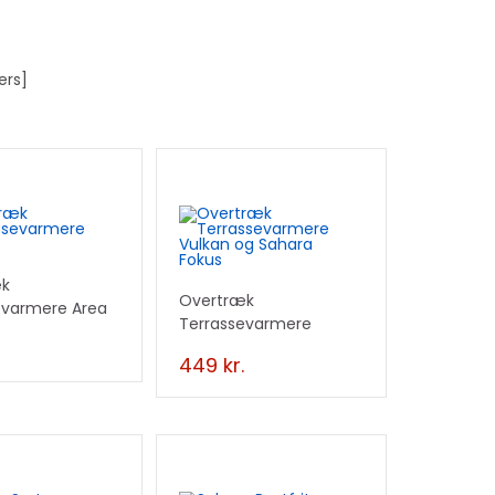
ers]
æk
Overtræk
evarmere Area
Terrassevarmere
Vulkan og Sahara Fokus
449
kr.