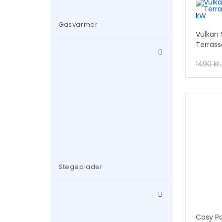
TILB
Gasvarmer
Vulkan 
!
Terrass
1490
kr.
TILB
!
Stegeplader
Cosy Po