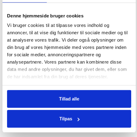
Adapter til gasvarmer
Overtræk Sahara Fokus 15
“Buddy”
kW
Denne hjemmeside bruger cookies
390
kr.
349
kr.
Vi bruger cookies til at tilpasse vores indhold og
annoncer, til at vise dig funktioner til sociale medier og til
at analysere vores trafik. Vi deler også oplysninger om
din brug af vores hjemmeside med vores partnere inden
for sociale medier, annonceringspartnere og
Ikke på lager
analysepartnere. Vores partnere kan kombinere disse
Overtræk Firenze TB4
data med andre oplysninger, du har givet dem, eller som
Vedset til Provence,
Manhattan
de har indsamlet fra din brug af deres tjenester.
320
kr.
499
kr.
Tillad alle
Tilpas