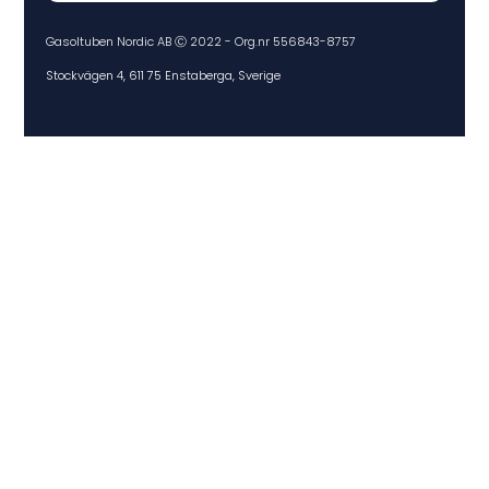
Gasoltuben Nordic AB Ⓒ 2022 - Org.nr 556843-8757
Stockvägen 4, 611 75 Enstaberga, Sverige