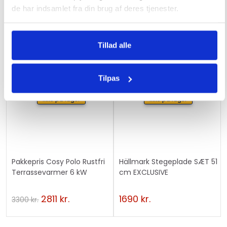
1990
kr.
7490
kr.
de har indsamlet fra din brug af deres tjenester.
Tillad alle
Tilpas
Ikke på lager
Ikke på lager
Pakkepris Cosy Polo Rustfri
Hällmark Stegeplade SÆT 51
Terrassevarmer 6 kW
cm EXCLUSIVE
2811
kr.
1690
kr.
3300
kr.