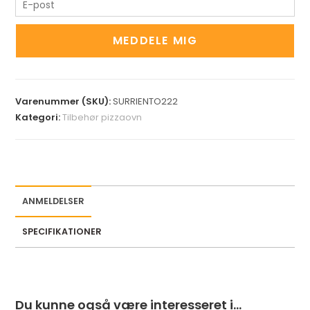
E
n
t
MEDDELE MIG
e
r
y
Varenummer (SKU):
SURRIENTO222
o
Kategori:
Tilbehør pizzaovn
u
r
e
m
a
ANMELDELSER
i
l
SPECIFIKATIONER
a
d
d
r
Du kunne også være interesseret i…