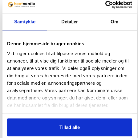
Træbakke Pizzaovn Gozney
s
Dome
t
f
819
kr.
Samtykke
Detaljer
Om
359
kr.
o
r
t
Denne hjemmeside bruger cookies
h
Vi bruger cookies til at tilpasse vores indhold og
i
Ikke på lager
annoncer, til at vise dig funktioner til sociale medier og til
s
Pizzaskovl Gozney Roccbox
Pizzaskærer Ooni Rustfrit
at analysere vores trafik. Vi deler også oplysninger om
p
stål
din brug af vores hjemmeside med vores partnere inden
r
for sociale medier, annonceringspartnere og
o
759
kr.
149
kr.
analysepartnere. Vores partnere kan kombinere disse
d
data med andre oplysninger, du har givet dem, eller som
u
de har indsamlet fra din brug af deres tjenester.
c
t
Tillad alle