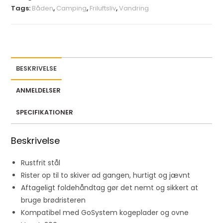
u
Tags:
Båden
,
Camping
,
Friluftsliv
,
Vandring
r
e
m
a
i
BESKRIVELSE
l
a
ANMELDELSER
d
d
SPECIFIKATIONER
r
e
Beskrivelse
s
s
Rustfrit stål
t
Rister op til to skiver ad gangen, hurtigt og jævnt
o
Aftageligt foldehåndtag gør det nemt og sikkert at
j
bruge brødristeren
o
Kompatibel med GoSystem kogeplader og ovne