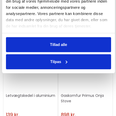
eller 240 V390
230V-12V
din brug af vores hjemmeside med vores partnere inden
i
for sociale medier, annonceringspartnere og
s
249
kr.
289
kr.
analysepartnere. Vores partnere kan kombinere disse
p
data med andre oplysninger, du har givet dem, eller som
r
de har indsamlet fra din brug af deres tjenester.
o
d
u
Tillad alle
c
t
Tilpas
Ikke på lager
Ikke på lager
Letvægtskedel i aluminium
Gaskomfur Primus Onja
Stove
139
kr.
898
kr.