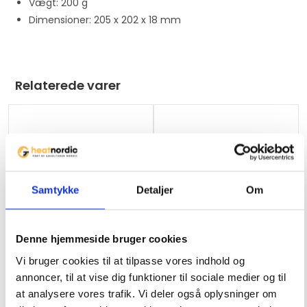
i
Vægt: 200 g
n
Dimensioner: 205 x 202 x 18 mm
t
h
e
Relaterede varer
w
a
i
t
l
i
s
Samtykke
Detaljer
Om
t
Ikke på lager
Ikke på lager
f
Denne hjemmeside bruger cookies
o
r
Vi bruger cookies til at tilpasse vores indhold og
t
annoncer, til at vise dig funktioner til sociale medier og til
h
at analysere vores trafik. Vi deler også oplysninger om
Gasalarm batteridrevet
Gasalarm Nexa MTG-3000H