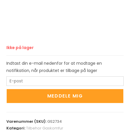
Ikke på lager
Indtast din e-mail nedenfor for at modtage en
notifikation, når produktet er tilbage på lager
E
n
t
MEDDELE MIG
e
r
y
Varenummer (SKU):
GS2734
o
Kategori:
Tilbehor Gaskomfur