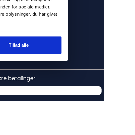
nden for sociale medier,
e oplysninger, du har givet
Tillad alle
kre betalinger