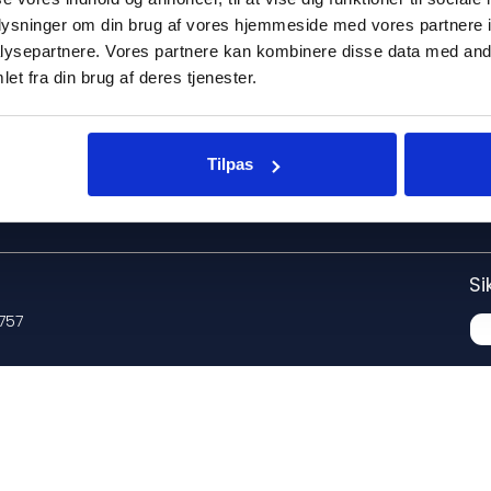
Følg os på
oplysninger om din brug af vores hjemmeside med vores partnere i
Privatlivspolitik
ysepartnere. Vores partnere kan kombinere disse data med andr
Generelle købsbetingelser
et fra din brug af deres tjenester.
Priser og afgifter
Vælg land
Tilpas
Si
757