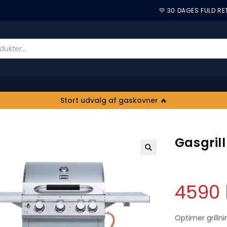
💛 30 DAGES FULD R
Stort udvalg af gaskovner 🔥
Gasgril
🔍
4590
Optimer grilln