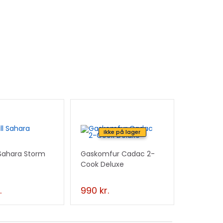
Ikke på lager
 Sahara Storm
Gaskomfur Cadac 2-
Cook Deluxe
.
990
kr.