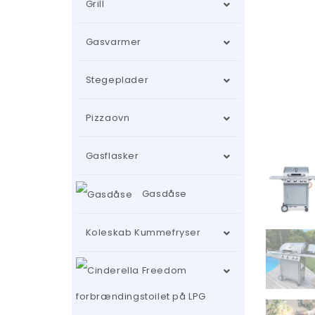
Grill
Gasvarmer
Stegeplader
Pizzaovn
Gasflasker
Gasdåse
Koleskab Kummefryser