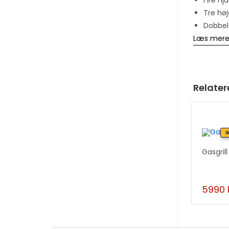
Tre hø
Dobbel
Læs mer
Relater
I
Gasgril
5990