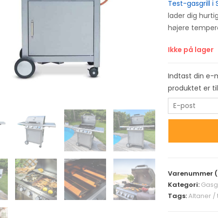
Test-gasgrill i
lader dig hurt
højere tempera
Ikke på lager
Indtast din e-
produktet er t
E
n
t
e
r
y
Varenummer (
o
Kategori:
Gasgr
u
Tags:
Altaner /
r
e