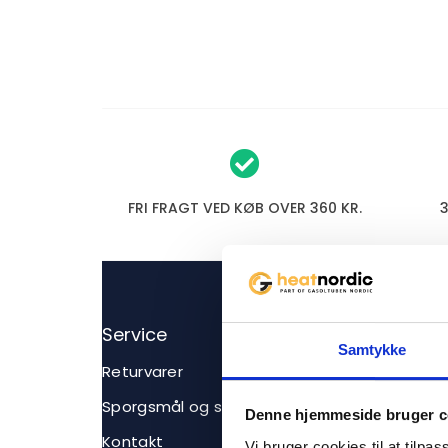
FRI FRAGT VED KØB OVER 360 KR.
Service
Samtykke
Returvarer
Sporgsmål og svar
Denne hjemmeside bruger c
Kontakt
Vi bruger cookies til at tilpas