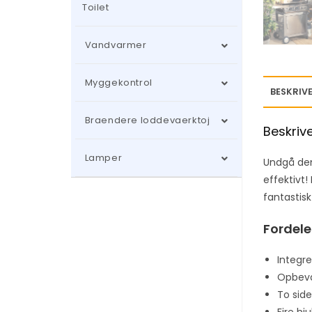
Toilet
Vandvarmer
Myggekontrol
BESKRIVE
Braendere loddevaerktoj
Beskriv
Lamper
Undgå den 
effektivt
fantastisk 
Fordele
Integr
Opbeva
To sid
Fire hju