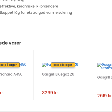
h
jeffektive, keramiske IR-brændere
e
tkappet låg for ekstra god varmeisolering
w
e
a
i
t
l
ede varer
i
s
t
kke på lager
Ikke på lager
f
o
l Sahara A450
Gasgrill Bluegaz Z6
Gasgrill
r
t
h
kr.
3269
kr.
2619
kr
i
s
p