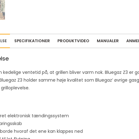
m
a
i
l
a
LSE
SPECIFIKATIONER
PRODUKTVIDEO
MANUALER
ANMEL
d
d
else
r
e
kedelige ventetid på, at grillen bliver varm nok. Bluegaz Z3 er gasgr
s
! Bluegaz Z3 holder samme høje kvalitet som Bluegaz’ øvrige gasg
s
grilloplevelse.
t
o
j
o
eret elektronisk tændingssystem
i
ringsskab
n
eborde hvoraf det ene kan klappes ned
t
l til let flytning