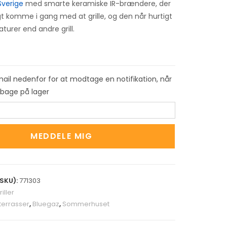
 Sverige
med smarte keramiske IR-brændere, der
igt komme i gang med at grille, og den når hurtigt
turer end andre grill.
mail nedenfor for at modtage en notifikation, når
ilbage på lager
MEDDELE MIG
SKU):
771303
iller
 terrasser
,
Bluegaz
,
Sommerhuset