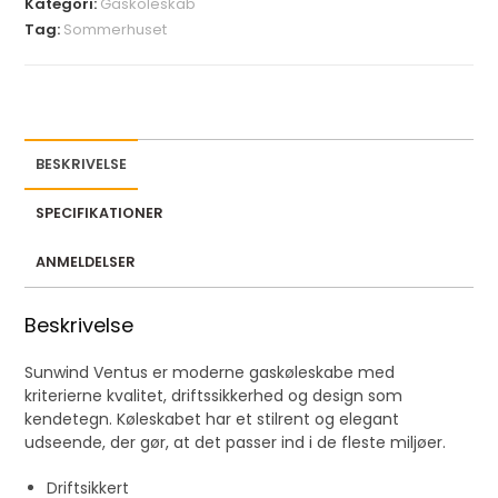
Kategori:
Gaskoleskab
u
Tag:
Sommerhuset
r
e
m
a
i
BESKRIVELSE
l
a
SPECIFIKATIONER
d
d
ANMELDELSER
r
e
Beskrivelse
s
Sunwind Ventus er moderne gaskøleskabe med
s
kriterierne kvalitet, driftssikkerhed og design som
t
kendetegn. Køleskabet har et stilrent og elegant
o
udseende, der gør, at det passer ind i de fleste miljøer.
j
o
Driftsikkert