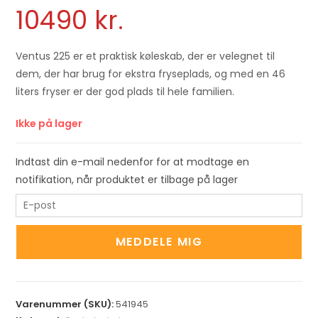
10490
kr.
Ventus 225 er et praktisk køleskab, der er velegnet til
dem, der har brug for ekstra fryseplads, og med en 46
liters fryser er der god plads til hele familien.
Ikke på lager
Indtast din e-mail nedenfor for at modtage en
notifikation, når produktet er tilbage på lager
E
n
t
MEDDELE MIG
e
r
y
Varenummer (SKU):
541945
o