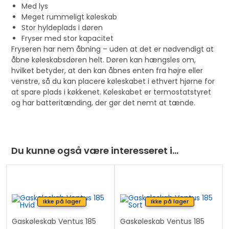
Med lys
i
Meget rummeligt køleskab
n
Stor hyldeplads i døren
t
Fryser med stor kapacitet
h
Fryseren har nem åbning – uden at det er nødvendigt at
e
åbne køleskabsdøren helt. Døren kan hængsles om,
w
hvilket betyder, at den kan åbnes enten fra højre eller
venstre, så du kan placere køleskabet i ethvert hjørne for
a
at spare plads i køkkenet. Køleskabet er termostatstyret
i
og har batteritænding, der gør det nemt at tænde.
t
l
i
s
Du kunne også være interesseret i…
t
f
o
r
Ikke på lager
Ikke på lager
t
Gaskøleskab Ventus 185
Gaskøleskab Ventus 185
h