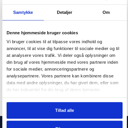
Samtykke
Detaljer
Om
Ikke på lager
Ikke på lager
Denne hjemmeside bruger cookies
Gaskøleskab Ventus 100
Vi bruger cookies til at tilpasse vores indhold og
Hvid
Gasovn DCG, Vanilla hvid
annoncer, til at vise dig funktioner til sociale medier og til
at analysere vores trafik. Vi deler også oplysninger om
6990
kr.
din brug af vores hjemmeside med vores partnere inden
1190
kr.
for sociale medier, annonceringspartnere og
analysepartnere. Vores partnere kan kombinere disse
data med andre oplysninger, du har givet dem, eller som
de har indsamlet fra din brug af deres tjenester.
Tillad alle