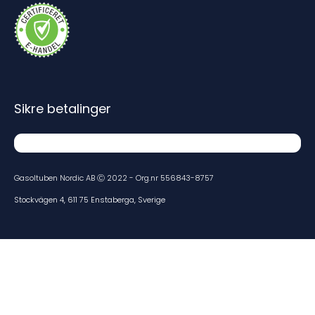
Sikre betalinger
Gasoltuben Nordic AB Ⓒ 2022 - Org.nr 556843-8757
Stockvägen 4, 611 75 Enstaberga, Sverige