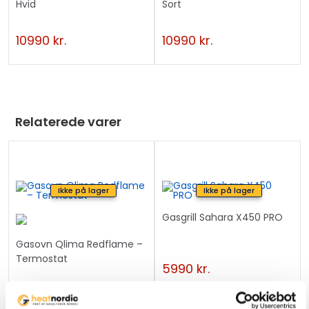
Hvid
Sort
i
s
10990
kr.
10990
kr.
p
r
o
d
u
Relaterede varer
c
t
Ikke på lager
Ikke på lager
Gasgrill Sahara X450 PRO
Gasovn Qlima Redflame –
Termostat
5990
kr.
2240
kr.
3270
kr.