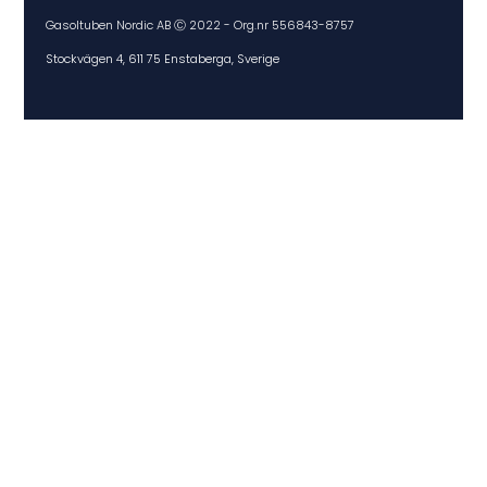
Gasoltuben Nordic AB Ⓒ 2022 - Org.nr 556843-8757
Stockvägen 4, 611 75 Enstaberga, Sverige