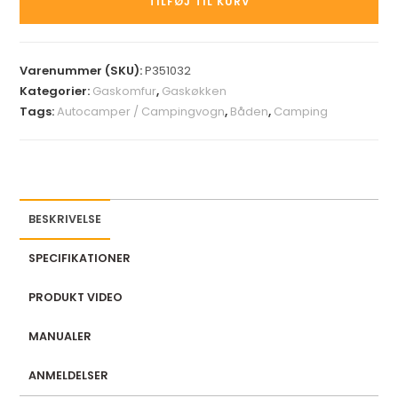
TILFØJ TIL KURV
Varenummer (SKU):
P351032
Kategorier:
Gaskomfur
,
Gaskøkken
Tags:
Autocamper / Campingvogn
,
Båden
,
Camping
BESKRIVELSE
SPECIFIKATIONER
PRODUKT VIDEO
MANUALER
ANMELDELSER