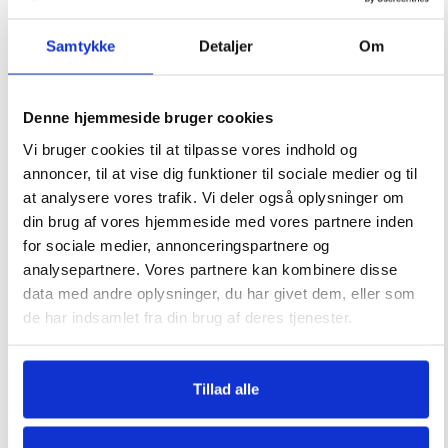
o
d
2505
kr.
790
kr.
Samtykke
Detaljer
Om
u
c
t
Denne hjemmeside bruger cookies
Vi bruger cookies til at tilpasse vores indhold og
Ikke på lager
Ikke på lager
annoncer, til at vise dig funktioner til sociale medier og til
Gasvarmer Frosty 4,5 kW –
at analysere vores trafik. Vi deler også oplysninger om
med termostat
din brug af vores hjemmeside med vores partnere inden
Gasovn Sicar, Med Blæser
for sociale medier, annonceringspartnere og
4190
kr.
analysepartnere. Vores partnere kan kombinere disse
data med andre oplysninger, du har givet dem, eller som
1890
kr.
de har indsamlet fra din brug af deres tjenester.
Tillad alle