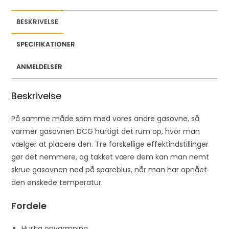
a
i
BESKRIVELSE
l
a
SPECIFIKATIONER
d
d
ANMELDELSER
r
e
Beskrivelse
s
s
På samme måde som med vores andre gasovne, så
t
varmer gasovnen DCG hurtigt det rum op, hvor man
o
vælger at placere den. Tre forskellige effektindstillinger
j
gør det nemmere, og takket være dem kan man nemt
o
skrue gasovnen ned på spareblus, når man har opnået
i
den ønskede temperatur.
n
Fordele
t
h
Hurtig opvarmning