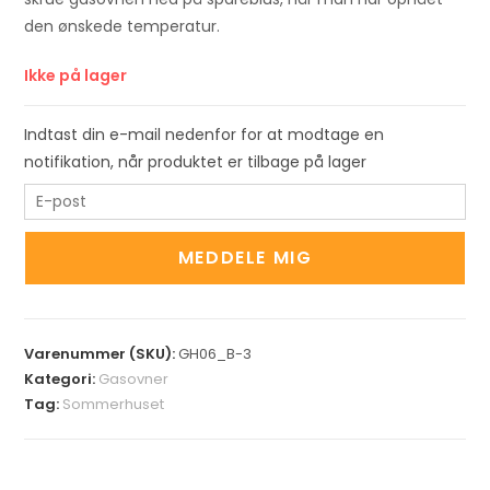
den ønskede temperatur.
Ikke på lager
Indtast din e-mail nedenfor for at modtage en
notifikation, når produktet er tilbage på lager
E
n
t
MEDDELE MIG
e
r
y
Varenummer (SKU):
GH06_B-3
o
Kategori:
Gasovner
u
Tag:
Sommerhuset
r
e
m