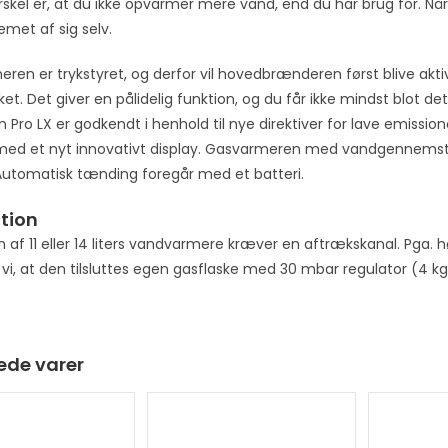
rskel er, at du ikke opvarmer mere vand, end du har brug for. Nå
e
met af sig selv.
s
s
en er trykstyret, og derfor vil hovedbrænderen først blive aktiv
t
ket. Det giver en pålidelig funktion, og du får ikke mindst blot 
o
 Pro LX er godkendt i henhold til nye direktiver for lave emissio
j
med et nyt innovativt display. Gasvarmeren med vandgennems
o
 Automatisk tænding foregår med et batteri.
i
n
ation
t
on af 11 eller 14 liters vandvarmere kræver en aftrækskanal. Pga. h
h
vi, at den tilsluttes egen gasflaske med 30 mbar regulator (4 kg
e
w
a
ede varer
i
t
l
i