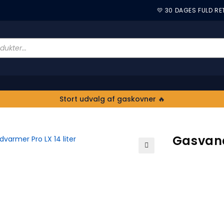
💛 30 DAGES FULD R
Stort udvalg af gaskovner 🔥
Gasvand
🔍