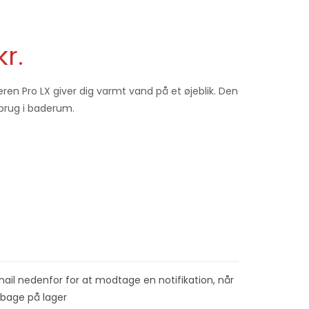
kr.
n Pro LX giver dig varmt vand på et øjeblik. Den
 brug i baderum.
mail nedenfor for at modtage en notifikation, når
ilbage på lager