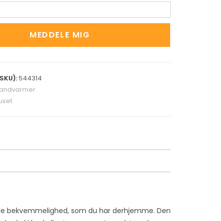
MEDDELE MIG
SKU):
544314
andvarmer
set
mme bekvemmelighed, som du har derhjemme. Den