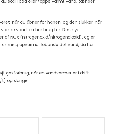
r du skal i bad eller tappe varmt vand, tænder
eret, når du åbner for hanen, og den slukker, når
det varme vand, du har brug for. Den nye
ner af NOx (nitrogenoxid/nitrogendioxid), og er
trømning opvarmer løbende det vand, du har
øjt gasforbrug, når en vandvarmer er i drift,
/t) og slange.