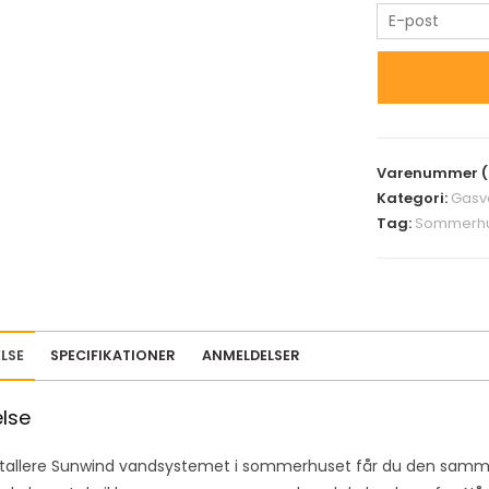
E
n
t
e
r
y
Varenummer (
o
Kategori:
Gasv
u
Tag:
Sommerhu
r
e
m
a
i
LSE
SPECIFIKATIONER
ANMELDELSER
l
a
else
d
d
nstallere Sunwind vandsystemet i sommerhuset får du den sa
r