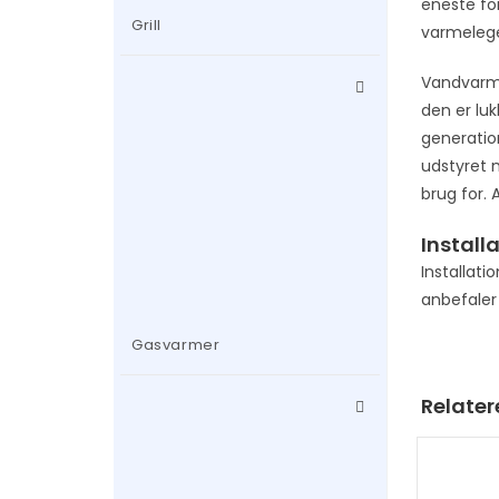
eneste fo
Grill
varmelege
Vandvarmer
den er luk
generation
udstyret 
brug for.
Install
Installati
anbefaler 
Gasvarmer
Relater