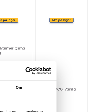
ke på lager
Ikke på lager
varmer Qlima
0
.
Om
Gasovn DCG, Vanilla
hvid
1190
kr.
 medier og til at analysere