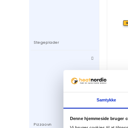
I
Stegeplader
Samtykke
Gasovn
Redfla
Denne hjemmeside bruger c
3270
kr
Pizzaovn
Vi bruger cookies til at tilpas