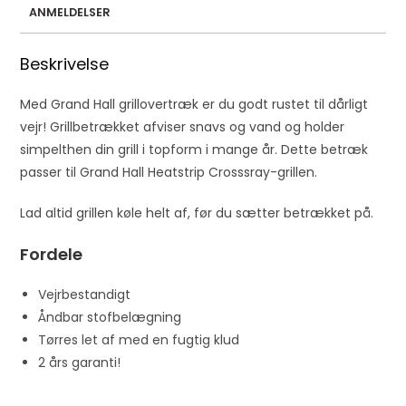
d
ANMELDELSER
r
e
Beskrivelse
s
s
Med Grand Hall grillovertræk er du godt rustet til dårligt
t
vejr! Grillbetrækket afviser snavs og vand og holder
o
simpelthen din grill i topform i mange år. Dette betræk
j
passer til Grand Hall Heatstrip Crosssray-grillen.
o
Lad altid grillen køle helt af, før du sætter betrækket på.
i
n
Fordele
t
h
Vejrbestandigt
e
Åndbar stofbelægning
w
Tørres let af med en fugtig klud
a
2 års garanti!
i
t