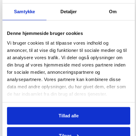
Ikke på lager
Samtykke
Detaljer
Om
Pizzaskærere
Hällmark 47 cm Spatel
Denne hjemmeside bruger cookies
69
kr.
99
kr.
Vi bruger cookies til at tilpasse vores indhold og
annoncer, til at vise dig funktioner til sociale medier og til
at analysere vores trafik. Vi deler også oplysninger om
din brug af vores hjemmeside med vores partnere inden
Ikke på lager
Ikke på lager
for sociale medier, annonceringspartnere og
Muurikka Grilltang 29 cm
Muurikka Grillbørste
analysepartnere. Vores partnere kan kombinere disse
data med andre oplysninger, du har givet dem, eller som
de har indsamlet fra din brug af deres tjenester.
59
kr.
69
kr.
Tillad alle
Tilpas