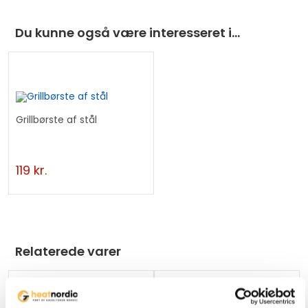
l
i
Du kunne også være interesseret i…
s
t
f
o
r
Grillbørste af stål
t
h
i
119
kr.
s
p
r
o
Relaterede varer
d
u
c
t