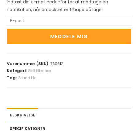
Indtast din e-mail nedenfor for at modtage en
notifikation, når produktet er tilbage på lager
E
n
t
MEDDELE MIG
e
r
y
Varenummer (SKU):
760612
o
Kategori:
Grill tilbehør
u
Tag:
Grand Hall
r
e
m
a
i
BESKRIVELSE
l
a
SPECIFIKATIONER
d