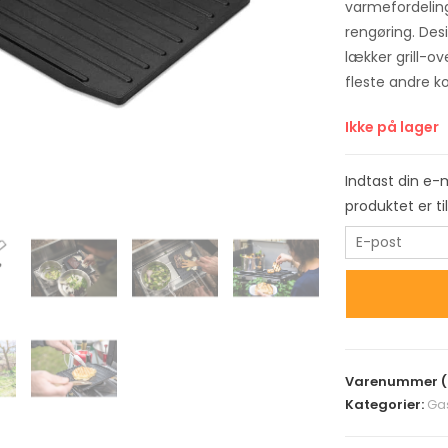
varmefordeling
rengøring. Des
lækker grill-o
fleste andre 
Ikke på lager
Indtast din e-
produktet er t
E
n
t
e
r
y
Varenummer (
o
Kategorier:
Ga
u
r