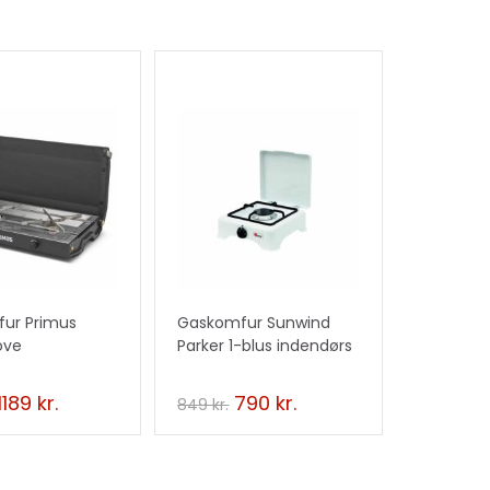
D
TILBUD
!
ur Primus
Gaskomfur Sunwind
tove
Parker 1-blus indendørs
brug
1189
kr.
790
kr.
849
kr.