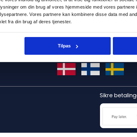
ingelser
oplysninger om din brug af vores hjemmeside med vores partnere i
Følg os på
ysepartnere. Vores partnere kan kombinere disse data med andr
ik
et fra din brug af deres tjenester.
bsbetingelser
ifter
Tilpas
Vælg land
Sikre betaling