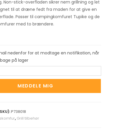
. Non-stick-overfladen sikrer nem grillning og let
ignet til at dræne fedt fra maden for at give en
verflade. Passer til campingkomfuret Tupike og de
komfurer med to brændere.
mail nedenfor for at modtage en notifikation, når
ilbage på lager
MEDDELE MIG
SKU):
P738018
skomfur
,
Grill tilbehør