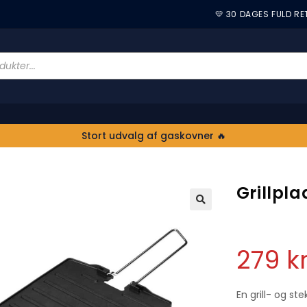
💛 30 DAGES FULD R
Stort udvalg af gaskovner 🔥
Grillpl
🔍
279
kr
En grill- og st