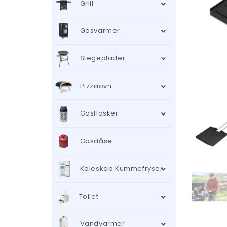
Grill
Gasvarmer
Stegeplader
Pizzaovn
Gasflasker
Gasdåse
Koleskab Kummefryser
Toilet
Vandvarmer