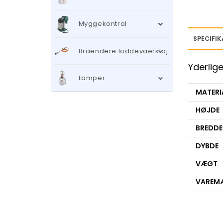
Myggekontrol
SPECIFI
Braendere loddevaerktoj
Yderlig
Lamper
MATERI
HØJDE
BREDDE
DYBDE
VÆGT
VAREM