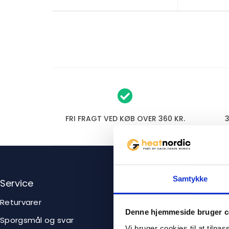
FRI FRAGT VED KØB OVER 360 KR.
Samtykke
Service
Forretning
Returvarer
Bliv forhandl
Denne hjemmeside bruger c
Sporgsmål og svar
Om Heatnord
Vi bruger cookies til at tilpas