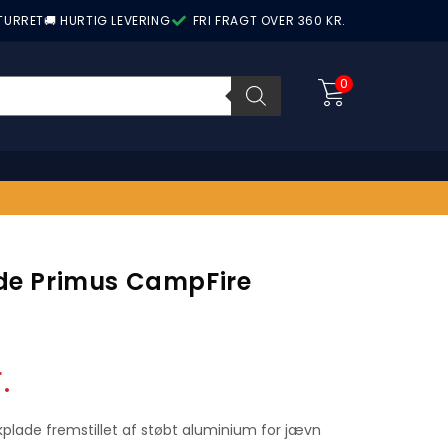
ETURRET
🚚 HURTIG LEVERING
FRI FRAGT OVER 360 KR.
0
ade Primus CampFire
.
ekplade fremstillet af støbt aluminium for jævn