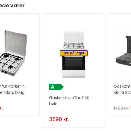
ede varer
t
h
e
w
a
TILBU
i
t
Ikke på lager
!
l
i
s
t
f
fur Parker 4-
Gaskomf
dendørs brug
Kinjia S
o
Gaskomfur Chef 50 i
r
hvid
r.
t
1490
kr.
h
3890
kr.
i
s