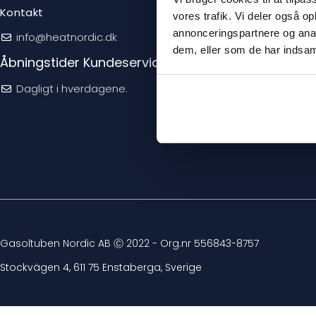
Kontakt
Leveringsbet
vores trafik. Vi deler også 
annonceringspartnere og anal
info@heatnordic.dk
Privatlivspolit
dem, eller som de har indsaml
Åbningstider Kundeservice
Generelle kø
Priser og afg
Dagligt i hverdagene.
Gasoltuben Nordic AB Ⓒ 2022 - Org.nr 556843-8757
Stockvägen 4, 611 75 Enstaberga, Sverige