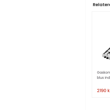
Relater
Gaskom
blus in
2190
k