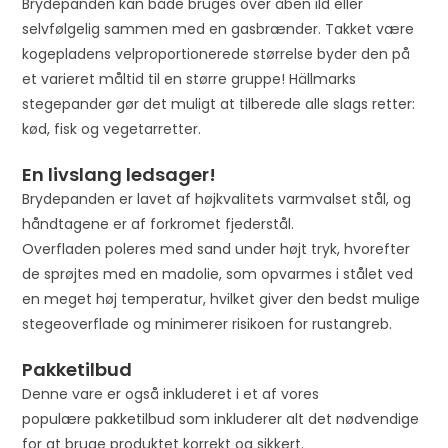
Brydepanden kan både bruges over åben ild eller
t
selvfølgelig sammen med en gasbrænder. Takket være
h
kogepladens velproportionerede størrelse byder den på
e
et varieret måltid til en større gruppe! Hällmarks
w
stegepander gør det muligt at tilberede alle slags retter:
a
kød, fisk og vegetarretter.
i
t
En livslang ledsager!
l
Brydepanden er lavet af højkvalitets varmvalset stål, og
i
håndtagene er af forkromet fjederstål.
s
Overfladen poleres med sand under højt tryk, hvorefter
t
de sprøjtes med en madolie, som opvarmes i stålet ved
f
en meget høj temperatur, hvilket giver den bedst mulige
o
stegeoverflade og minimerer risikoen for rustangreb.
r
t
Pakketilbud
h
Denne vare er også inkluderet i et af vores
i
populære pakketilbud som inkluderer alt det nødvendige
s
for at bruge produktet korrekt og sikkert.