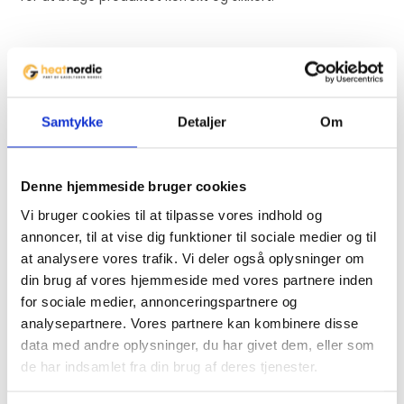
p
r
o
d
Relaterede varer
u
c
Samtykke
Detaljer
Om
t
Denne hjemmeside bruger cookies
Vi bruger cookies til at tilpasse vores indhold og
annoncer, til at vise dig funktioner til sociale medier og til
Ikke på lager
at analysere vores trafik. Vi deler også oplysninger om
din brug af vores hjemmeside med vores partnere inden
for sociale medier, annonceringspartnere og
analysepartnere. Vores partnere kan kombinere disse
data med andre oplysninger, du har givet dem, eller som
Gasbrænder Hällmark 60
Hällmark Traktorpande 70
de har indsamlet fra din brug af deres tjenester.
cm
cm