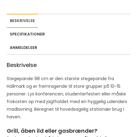
e
m
a
BESKRIVELSE
i
l
SPECIFIKATIONER
a
d
ANMELDELSER
d
r
Beskrivelse
e
s
Stegepande 98 cm er den største stegepande fra
s
Hällmark og er fremragende til store grupper på 10-15
t
personer. Lys konferencen, studenterfesten eller måske
o
frokosten op med jagtholdet med en hyggelig udendørs
j
madlavning. Beregnet til hovedsagelig stationær brug i
o
haven.
i
Grill, åben ild eller gasbrænder?
n