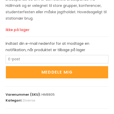
Hällmark og er velegnet til store grupper, konferencer,
studenterfesten eller måske jagtholdet. Hovedsageligt til
stationær brug.
Ikke på lager
Indtast din e-mail nedenfor for at modtage en
notifikation, når produktet er tilbage på lager
E
n
t
MEDDELE MIG
e
r
y
Varenummer (SKU):
HM8805
o
Kategori:
Diverse
u
r