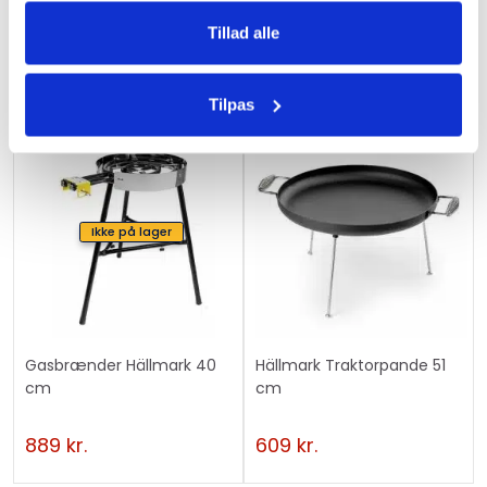
1309
kr.
959
kr.
Tillad alle
Tilpas
Ikke på lager
Gasbrænder Hällmark 40
Hällmark Traktorpande 51
cm
cm
889
kr.
609
kr.