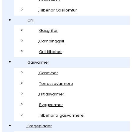
Tilbehor Gaskomfur
Grill
Gasgriller
Campinggrill
Grill tilbehør
Gasvarmer
Gasovner
Terrassevarmere
Fritidsvarmer
Byggvarmer
Tilbehør til gasvarmere
Stegeplader