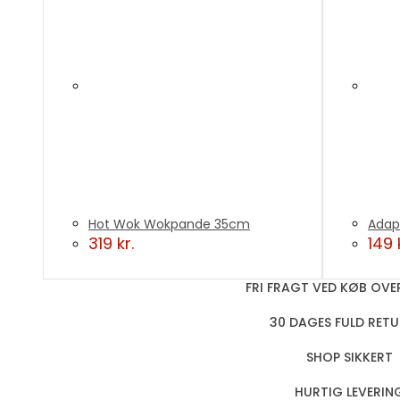
Hot Wok Wokpande 35cm
Adap
319
kr.
149
FRI FRAGT VED KØB OVER
30 DAGES FULD RET
SHOP SIKKERT
HURTIG LEVERIN