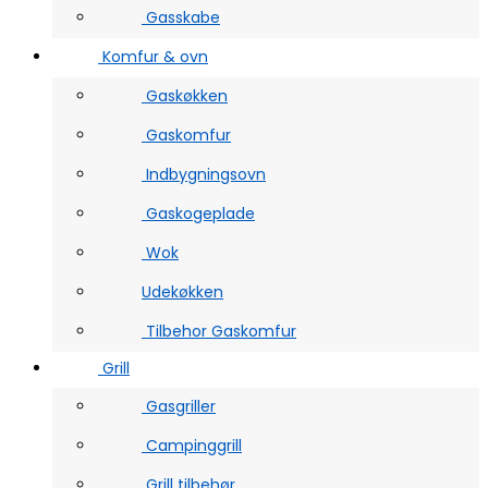
Gasskabe
Komfur & ovn
Gaskøkken
Gaskomfur
Indbygningsovn
Gaskogeplade
Wok
Udekøkken
Tilbehor Gaskomfur
Grill
Gasgriller
Campinggrill
Grill tilbehør