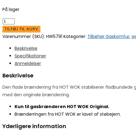
På lager
HOT
WOK
TILFØJ TIL KURV
brænderring
Varenummer (SKU):
HW5791
Kategorier:
Tilbehør Gaskomfur
,
w
flad
Beskrivelse
7
Specifikationer
kW
Anmeldelser
antal
Beskrivelse
Den flade brænderring fra HOT WOK stabiliserer fladbundede g
med den originale brænderring.
Kun til gasbrænderen HOT WOK Original.
Brænderringen fra HOT WOK er lavet af støbejern.
Yderligere information