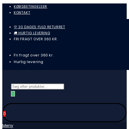
Skip
KØBSBETINGELSER
KONTAKT
to
content
💛 30 DAGES FULD RETURRET
🚚 HURTIG LEVERING
FRI FRAGT OVER 360 KR.
Fri fragt over 360 kr.
Hurtig levering
Products
search
0
Meny