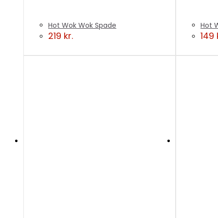
Hot Wok Wok Spade
Hot 
219
kr.
149