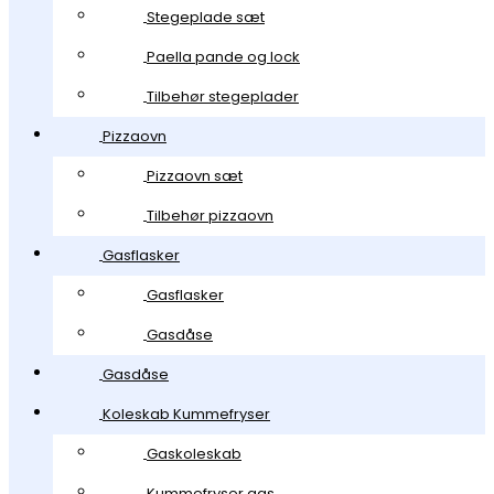
Stegeplade sæt
Paella pande og lock
Tilbehør stegeplader
Pizzaovn
Pizzaovn sæt
Tilbehør pizzaovn
Gasflasker
Gasflasker
Gasdåse
Gasdåse
Koleskab Kummefryser
Gaskoleskab
Kummefryser gas