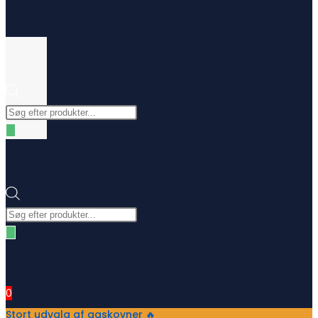
website
Products
search
search
Products
search
0
Stort udvalg af gaskovner 🔥