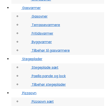
Gasvarmer
Gasovner
Terrassevarmere
Fritidsvarmer
Byggvarmer
Tilbehør til gasvarmere
Stegeplader
Stegeplade sæt
Paella pande og lock
Tilbehør stegeplader
Pizzaovn
Pizzaovn sæt