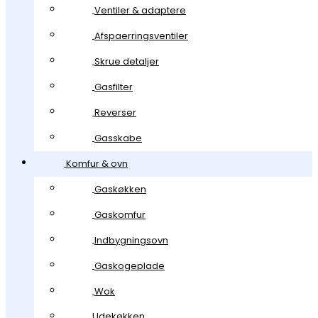
Ventiler & adaptere
Afspaerringsventiler
Skrue detaljer
Gasfilter
Reverser
Gasskabe
Komfur & ovn
Gaskøkken
Gaskomfur
Indbygningsovn
Gaskogeplade
Wok
Udekøkken