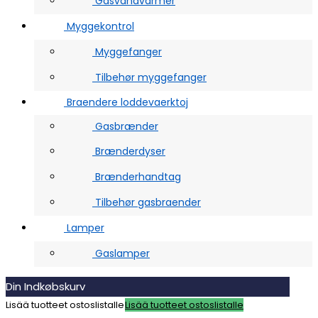
Gasvandvarmer
Myggekontrol
Myggefanger
Tilbehør myggefanger
Braendere loddevaerktoj
Gasbrænder
Brænderdyser
Brænderhandtag
Tilbehør gasbraender
Lamper
Gaslamper
Din Indkøbskurv
Lisää tuotteet ostoslistalle
Lisää tuotteet ostoslistalle