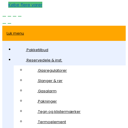
Købe flere varer
Luk menu
Pakketilbud
Reservedele & inst.
Gasregulatorer
Slanger & rør
Gasalarm
Pakninger
Tegn og klistermærker
Termoelement