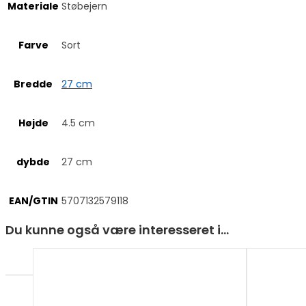
Materiale
Støbejern
Farve
Sort
Bredde
27 cm
Højde
4.5 cm
dybde
27 cm
EAN/GTIN
5707132579118
Du kunne også være interesseret i…