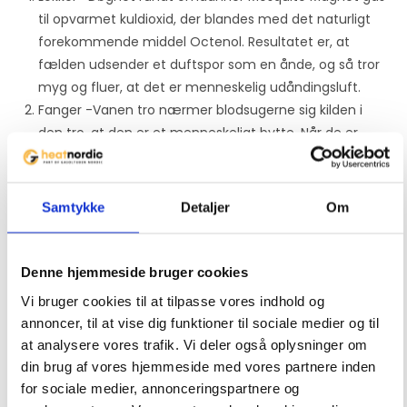
til opvarmet kuldioxid, der blandes med det naturligt
forekommende middel Octenol. Resultatet er, at
fælden udsender et duftspor som en ånde, og så tror
myg og fluer, at det er menneskelig udåndingsluft.
Fanger -Vanen tro nærmer blodsugerne sig kilden i
den tro, ​at ​den er et menneskeligt bytte. Når de er
tæt på Mosquito Magnet, bliver de effektivt suget ind i
en meshpose ved hjælp af en unik og patenteret
vakuumteknologi, Counterflow. Når de først ender der,
Samtykke
Detaljer
Om
tørrer de ud og dør.
Beskytter -Eftersom Mosquito Magnet effektivt
reducerer antallet af myg fluer, nedbrydes deres
Denne hjemmeside bruger cookies
reproduktionscyklus hurtigt. De mærkbare resultater
Vi bruger cookies til at tilpasse vores indhold og
kommer allerede efter et par dage, og efter et par
annoncer, til at vise dig funktioner til sociale medier og til
uger har fælden markant reduceret den lokale
at analysere vores trafik. Vi deler også oplysninger om
bestand af myg og fluer. Ved kontinuerlig brug
din brug af vores hjemmeside med vores partnere inden
opretholdes resultatet resten af sæsonen.
for sociale medier, annonceringspartnere og