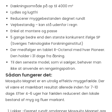
r
Dækningsområde på op til 4000 m²
t
Lydløs og lugtfri
h
Reducerer myggebestanden døgnet rundt
i
Vejrbestandig – kan stå udenfor i regn
s
Enkel at montere og passe
p
5 gange bedre end den største konkurrent ifølge SP
r
(Sveriges Teknologiske Forskningsinstitut)
o
Der medfølger en tablet R-Octenol med hver Pioneer.
d
Den holder i 31 dage fra åbning.
u
Til den seneste model, som vi sælger, behøver man
c
ikke at anvende en rengøringspatron.
t
Sådan fungerer det:
Mosquito Magnet er en utrolig effektiv myggefælde. Der
vil være et mærkbart resultat allerede inden for 7-10
dage. Efter 4-6 uger har fælden reduceret den lokale
bestand af myg og fluer markant.
Lokker -Døgnet rundt omdanner Mosquito Magnet gas