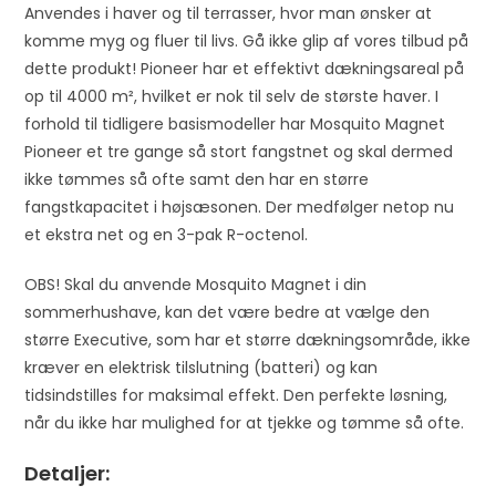
o
Anvendes i haver og til terrasser, hvor man ønsker at
j
komme myg og fluer til livs. Gå ikke glip af vores tilbud på
o
dette produkt! Pioneer har et effektivt dækningsareal på
i
op til 4000 m², hvilket er nok til selv de største haver. I
n
forhold til tidligere basismodeller har Mosquito Magnet
t
Pioneer et tre gange så stort fangstnet og skal dermed
h
ikke tømmes så ofte samt den har en større
e
fangstkapacitet i højsæsonen. Der medfølger netop nu
w
et ekstra net og en 3-pak R-octenol.
a
OBS! Skal du anvende Mosquito Magnet i din
i
sommerhushave, kan det være bedre at vælge den
t
større Executive, som har et større dækningsområde, ikke
l
kræver en elektrisk tilslutning (batteri) og kan
i
tidsindstilles for maksimal effekt. Den perfekte løsning,
s
når du ikke har mulighed for at tjekke og tømme så ofte.
t
f
Detaljer:
o