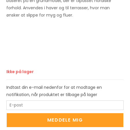
baseret på en grundmodel, der er tilpasset nordiske
forhold. Anvendes i haver og til terrasser, hvor man
ønsker at slippe for myg og fluer.
Ikke på lager
Indtast din e-mail nedenfor for at modtage en
notifikation, når produktet er tilbage på lager
E
n
t
MEDDELE MIG
e