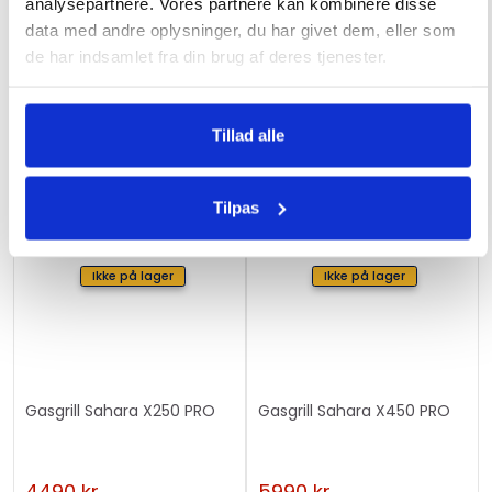
analysepartnere. Vores partnere kan kombinere disse
data med andre oplysninger, du har givet dem, eller som
de har indsamlet fra din brug af deres tjenester.
Relaterede varer
Tillad alle
Tilpas
Ikke på lager
Ikke på lager
Gasgrill Sahara X250 PRO
Gasgrill Sahara X450 PRO
4490
kr.
5990
kr.