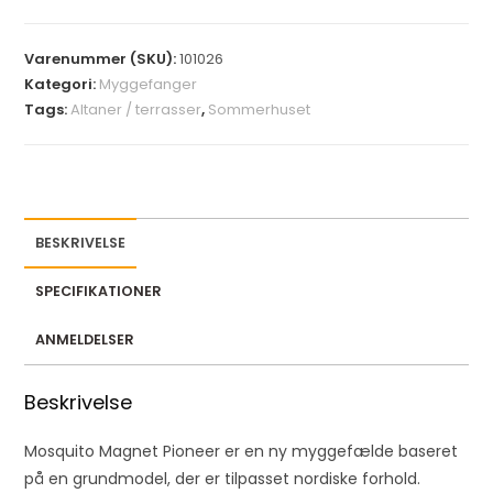
r
y
Varenummer (SKU):
101026
o
Kategori:
Myggefanger
u
Tags:
Altaner / terrasser
,
Sommerhuset
r
e
m
a
i
BESKRIVELSE
l
a
SPECIFIKATIONER
d
d
ANMELDELSER
r
e
Beskrivelse
s
s
Mosquito Magnet Pioneer er en ny myggefælde baseret
t
på en grundmodel, der er tilpasset nordiske forhold.