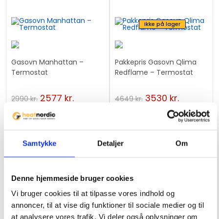
Ikke på lager
TILBUD
Gasovn Manhattan –
Pakkepris Gasovn Qlima
!
Termostat
Redflame – Termostat
2577
kr.
3530
kr.
2990
kr.
4649
kr.
Samtykke
Detaljer
Om
Ikke på lager
TILBUD
Pakkepris Gasgrill Primus
Denne hjemmeside bruger cookies
Kuchoma Komfur
!
Vi bruger cookies til at tilpasse vores indhold og
Pakkepris Gasovn Provence,
1368.20
kr.
annoncer, til at vise dig funktioner til sociale medier og til
Blank sort – Termostat
1488
kr.
at analysere vores trafik. Vi deler også oplysninger om