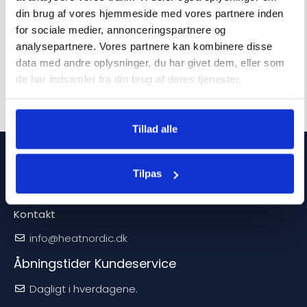
din brug af vores hjemmeside med vores partnere inden
6780
kr.
6869
kr.
for sociale medier, annonceringspartnere og
analysepartnere. Vores partnere kan kombinere disse
data med andre oplysninger, du har givet dem, eller som
de har indsamlet fra din brug af deres tjenester.
Tillad alle
Service
Tilpas
Sporgsmål og svar
Kontakt
info@heatnordic.dk
Åbningstider Kundeservice
Dagligt i hverdagene.