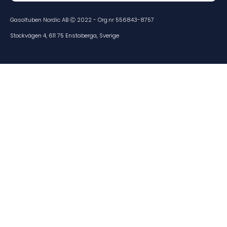
Gasoltuben Nordic AB Ⓒ 2022 - Org.nr 556843-8757
Stockvägen 4, 611 75 Enstaberga, Sverige