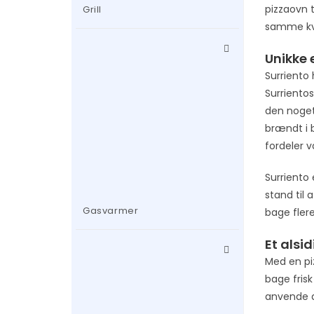
pizzaovn 
Grill
samme kv
Unikke
Surriento 
Surrientos
den noget
brændt i 
fordeler 
Surriento 
stand til
Gasvarmer
bage flere
Et alsi
Med en pi
bage frisk
anvende d