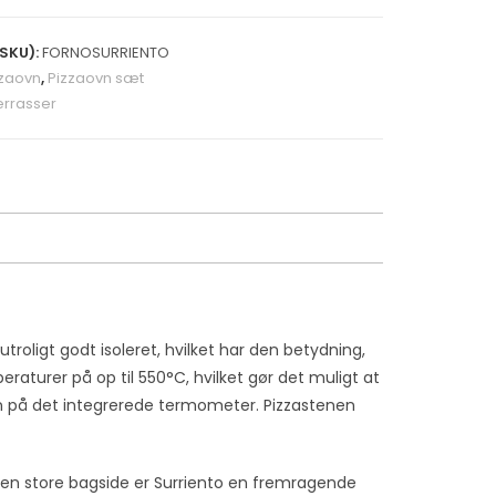
SKU):
FORNOSURRIENTO
zzaovn
,
Pizzaovn sæt
terrasser
troligt godt isoleret, hvilket har den betydning,
eraturer på op til 550°C, hvilket gør det muligt at
en på det integrerede termometer. Pizzastenen
den store bagside er Surriento en fremragende