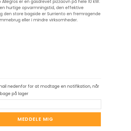
o Allegros er en gasdrevet pizzaovn på hele 10 kW.
n hurtige opvarmningstid, den effektive
og den store bagside er Surriento en fremragende
jemmebrug eller i mindre virksomheder.
mail nedenfor for at modtage en notifikation, når
ilbage på lager
MEDDELE MIG