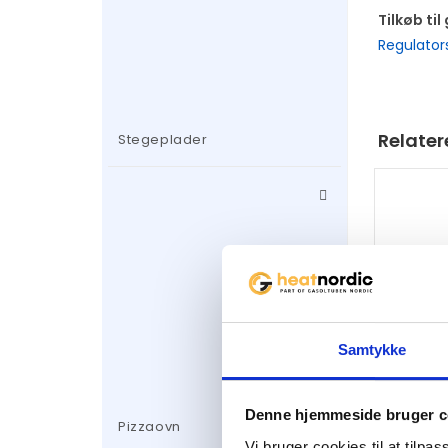
Tilkøb til
Regulato
Relater
Stegeplader
I
Samtykke
Muurik
Denne hjemmeside bruger c
Pizzaovn
Stegep
Vi bruger cookies til at tilpas