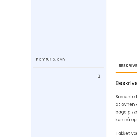
Komfur & ovn
BESKRIVE
Beskriv
Surriento 
at ovnen e
bage pizz
kan nå op
Takket væ