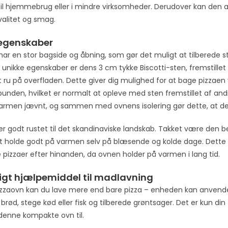
o
til hjemmebrug eller i mindre virksomheder. Derudover kan den a
j
alitet og smag.
o
i
 egenskaber
n
har en stor bagside og åbning, som gør det muligt at tilberede s
t
 unikke egenskaber er dens 3 cm tykke Biscotti-sten, fremstillet af
h
 ru på overfladen. Dette giver dig mulighed for at bage pizzaen
e
bunden, hvilket er normalt at opleve med sten fremstillet af an
w
varmen jævnt, og sammen med ovnens isolering gør dette, at den 
a
er godt rustet til det skandinaviske landskab. Takket være den bet
i
 at holde godt på varmen selv på blæsende og kolde dage. Dette g
t
 pizzaer efter hinanden, da ovnen holder på varmen i lang tid.
l
i
digt hjælpemiddel til madlavning
s
zzaovn kan du lave mere end bare pizza – enheden kan anvendes t
t
 brød, stege kød eller fisk og tilberede grøntsager. Det er kun d
f
enne kompakte ovn til.
o