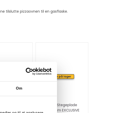
 tilslutte pizzaovnen til en gasflaske.
ke på lager
Ikke på lager
Om
 Sahara X450
Hällmark Stegeplade
SÆT 70 cm EXCLUSIVE
 medier og til at analysere