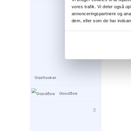
EXCLUS
vores trafik. Vi deler også 
2190
k
annonceringspartnere og anal
dem, eller som de har indsaml
Gasflasker
Gasdåse