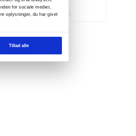
nden for sociale medier,
r.
2490
kr.
e oplysninger, du har givet
Tillad alle