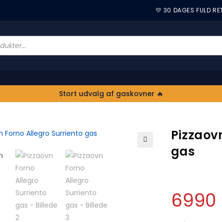
💛 30 DAGES FULD R
Stort udvalg af gaskovner 🔥
Pizzaovn
gas
🔍
6990