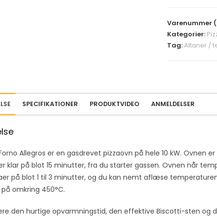
r
y
Varenummer (
o
Kategorier:
Pi
u
Tag:
Altaner / 
r
e
m
a
i
LSE
SPECIFIKATIONER
PRODUKTVIDEO
ANMELDELSER
l
a
else
d
d
Forno Allegros er en gasdrevet pizzaovn på hele 10 kW. Ovnen er u
r
r klar på blot 15 minutter, fra du starter gassen. Ovnen når temp
e
aer på blot 1 til 3 minutter, og du kan nemt aflæse temperatur
s
 på omkring 450°C.
s
t
re den hurtige opvarmningstid, den effektive Biscotti-sten og 