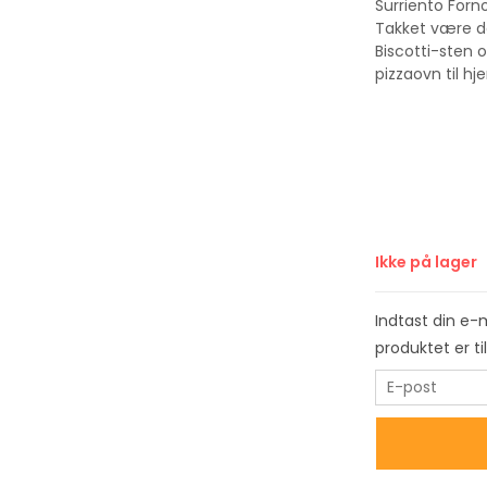
Surriento Forn
Takket være de
Biscotti-sten 
pizzaovn til h
Ikke på lager
Indtast din e-
produktet er t
E
n
t
e