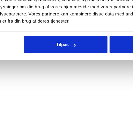
IVE
oplysninger om din brug af vores hjemmeside med vores partnere i
r.
2190
kr.
5990
k
2490
kr.
ysepartnere. Vores partnere kan kombinere disse data med andr
et fra din brug af deres tjenester.
Tilpas