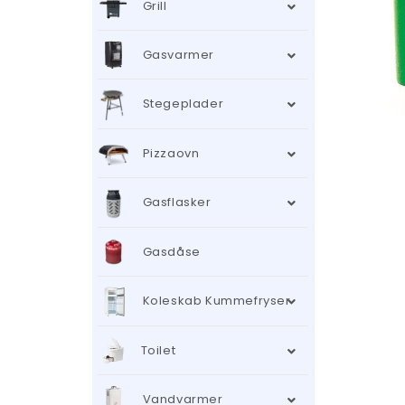
Grill
Gasvarmer
Stegeplader
Pizzaovn
Gasflasker
Gasdåse
Koleskab Kummefryser
Toilet
Vandvarmer