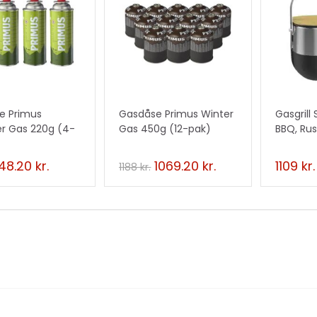
UD
TILBUD
d
u
!
c
t
e Primus
Gasdåse Primus Winter
Gasgrill
 Gas 220g (4-
Gas 450g (12-pak)
BBQ, Rus
148.20
kr.
1069.20
kr.
1109
kr.
1188
kr.