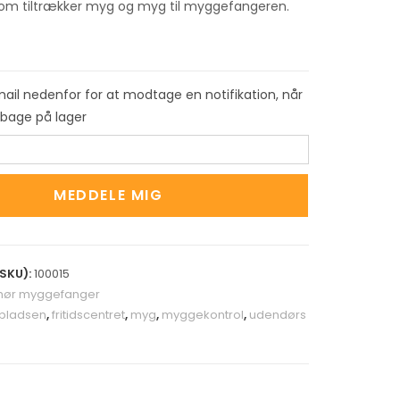
om tiltrækker myg og myg til myggefangeren.
mail nedenfor for at modtage en notifikation, når
ilbage på lager
MEDDELE MIG
SKU):
100015
ehør myggefanger
pladsen
,
fritidscentret
,
myg
,
myggekontrol
,
udendørs