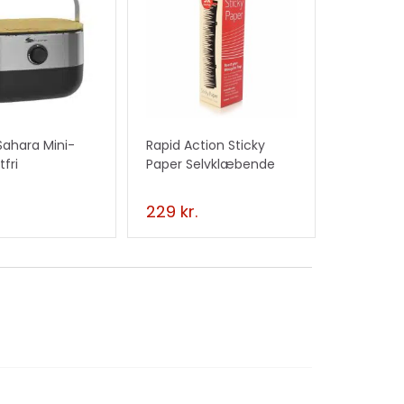
 Sahara Mini-
Rapid Action Sticky
tfri
Paper Selvklæbende
papir
229
kr.