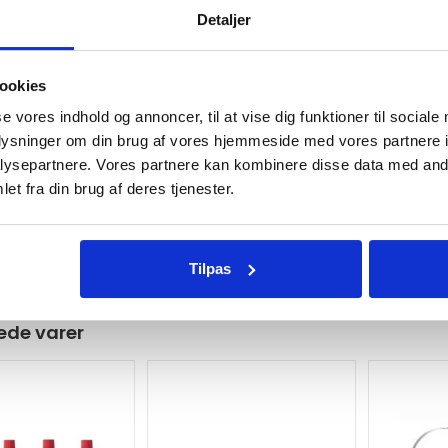
w
Detaljer
enol patron: Forbrug inden for 1 måned
a
i
gredienser: 1-Octen-3-ol og mælkesyre
ookies
t
l
:
se vores indhold og annoncer, til at vise dig funktioner til sociale
i
oplysninger om din brug af vores hjemmeside med vores partnere i
0, AMT200 & AMT 50
s
ysepartnere. Vores partnere kan kombinere disse data med andr
or Dynamic
et fra din brug af deres tjenester.
t
rVac
f
atch
o
r
Tilpas
t
h
ede varer
i
s
p
r
o