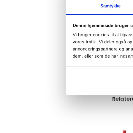
Samtykke
Åbnet oct
Aktive in
Denne hjemmeside bruger c
Passer til
Vi bruger cookies til at tilpas
vores trafik. Vi deler også 
AMT 10
annonceringspartnere og anal
Predat
dem, eller som de har indsaml
Skeete
MegaC
Relater