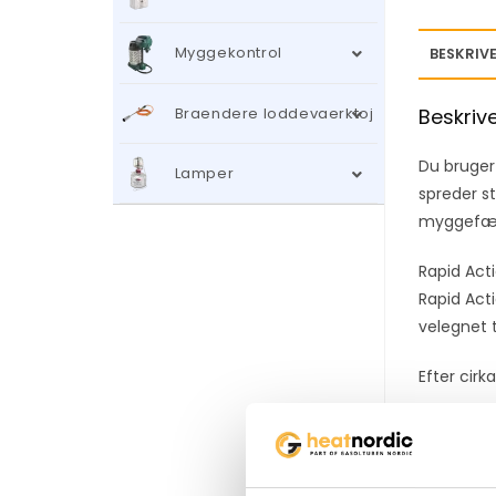
Myggekontrol
BESKRIVE
Braendere loddevaerktoj
Beskriv
Du bruger
Lamper
spreder st
myggefæld
Rapid Act
Rapid Acti
velegnet 
Efter cirk
Teknisk i
Passer ti