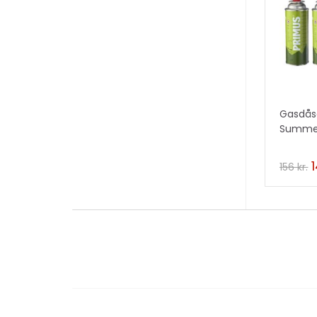
TILB
!
Gasdås
Summer
pak)
156
kr.