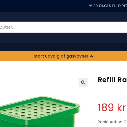
💛 30 DAGES FULD R
Stort udvalg af gaskovner 🔥
Refill R
🔍
189
kr
Rapid Action G