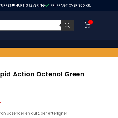
ETURRET
🚚 HURTIG LEVERING
FRI FRAGT OVER 360 KR.
0
apid Action Octenol Green
.
rön udsender en duft, der efterligner