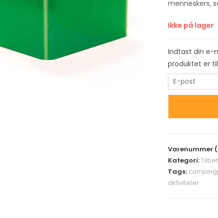
menneskers, s
Ikke på lager
Indtast din e-
produktet er t
E
n
t
e
r
y
Varenummer (
o
Kategori:
Tilb
u
Tags:
camping
r
aktiviteter
e
m
a