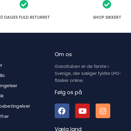
30 DAGES FULD RETURRET
SHOP SIKKERT
Om os
er
Gasoltuben er de første i
Sverige, der sælger fyldte LPG-
ic
flasker online.
ingelser
Følg os på
ik
bsbetingelser
ifter
Vælg land