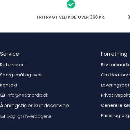
FRI FRAGT VED KØB OVER 360 KR.
Service
Forretning
Returvarer
Bliv forhandl
Sporgsmål og svar
Om Heatnord
Kontakt
Leveringsbet
info@heatnordic.dk
Privatlivspolit
Åbningstider Kundeservice
Generelle kø
Priser og afg
Dagligt i hverdagene.