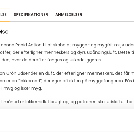
i
l
LSE
SPECIFIKATIONER
ANMELDELSER
a
d
else
d
r
 denne Rapid Action til at skabe et mygge- og mygfrit miljø uden
e
offer, der efterligner menneskers og dyrs udåndingsluft. Dette ti
s
en, hvor de derefter fanges og uskadeliggøres.
s
t
ion Grön udsender en duft, der efterligner menneskers, det får m
o
on er en “lokkemad”, der øger effekten på myggefangeren. Fås i t
j
til myg og især myg.
o
i
a 1 måned er lokkemidlet brugt op, og patronen skal udskiftes for 
n
nformation
t
h
l: Predator Dynamic, AMT 100, AMT 50
e