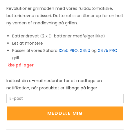
Revolutioner grillmaden med vores fuldautomatiske,
batteridrevne rotisseri. Dette rotisseri åbner op for en helt
ny verden af madlavning på grillen.
Batteridrevet (2 x D-batterier medfølger ikke)
Let at montere
Passer til vores Sahara
X350 PRO
,
X450
og
X475 PRO
grill.
Ikke på lager
Indtast din e-mail nedenfor for at modtage en
notifikation, når produktet er tilbage på lager
E
n
t
MEDDELE MIG
e
r