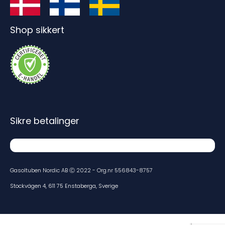
Shop sikkert
Sikre betalinger
Gasoltuben Nordic AB Ⓒ 2022 - Org.nr 556843-8757
Stockvägen 4, 611 75 Enstaberga, Sverige