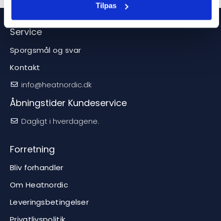
Tilpas
t
h
Service
i
s
Sporgsmål og svar
p
Kontakt
r
o
info@heatnordic.dk
d
Åbningstider Kundeservice
u
c
Dagligt i hverdagene.
t
Forretning
Bliv forhandler
Om Heatnordic
Leveringsbetingelser
Privatlivspolitik