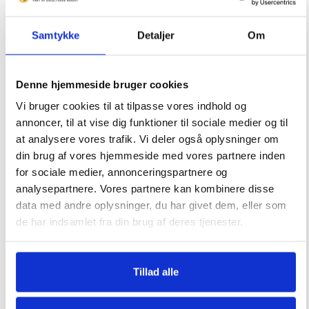
Tosidet grillbørste
j
Grillovertræk Bluegaz Z5, X1
o
Samtykke
Detaljer
Om
i
69
kr.
590
kr.
n
t
Denne hjemmeside bruger cookies
h
Vi bruger cookies til at tilpasse vores indhold og
e
annoncer, til at vise dig funktioner til sociale medier og til
w
Ikke på lager
at analysere vores trafik. Vi deler også oplysninger om
a
Grillhandske Pizzaovn
Grillbørste af stål
din brug af vores hjemmeside med vores partnere inden
i
for sociale medier, annonceringspartnere og
t
analysepartnere. Vores partnere kan kombinere disse
l
39
kr.
119
kr.
data med andre oplysninger, du har givet dem, eller som
i
de har indsamlet fra din brug af deres tjenester.
s
t
f
Tillad alle
o
r