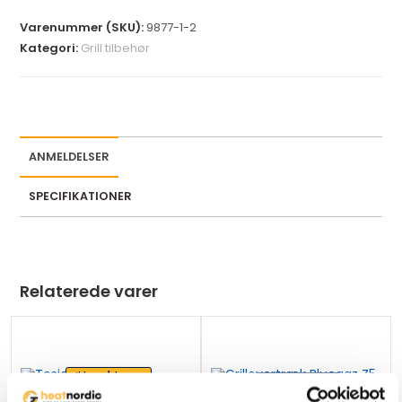
y
Varenummer (SKU):
9877-1-2
o
Kategori:
Grill tilbehør
u
r
e
m
a
ANMELDELSER
i
l
SPECIFIKATIONER
a
d
d
r
Relaterede varer
e
s
s
t
Ikke på lager
Ikke på lager
o