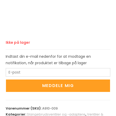
Ikke på lager
Indtast din e-mail nedenfor for at modtage en
notifikation, når produktet er tilbage på lager
E
n
t
MEDDELE MIG
e
r
y
Varenummer (SKU):
A910-009
o
Kategorier:
Slangebrudsventiler og -adaptere
,
Ventiler &