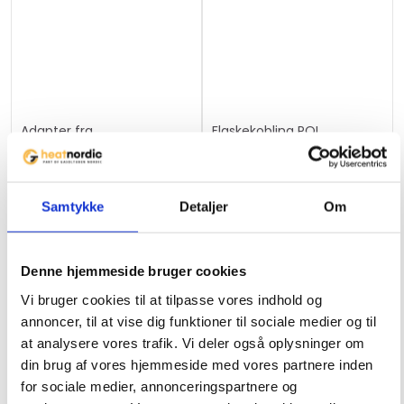
i
n
t
h
e
w
Adapter fra
Flaskekobling POL
a
engangsbeholdere til
i
campingflasker med M14
t
tilslutning
149
kr.
59
kr.
l
Samtykke
Detaljer
Om
i
s
Denne hjemmeside bruger cookies
t
f
Vi bruger cookies til at tilpasse vores indhold og
o
annoncer, til at vise dig funktioner til sociale medier og til
r
at analysere vores trafik. Vi deler også oplysninger om
t
din brug af vores hjemmeside med vores partnere inden
Ikke på lager
h
for sociale medier, annonceringspartnere og