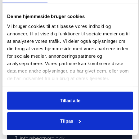
IGT gasfilter
Udskiftningsfilter til IGT
Denne hjemmeside bruger cookies
gasfilter
Vi bruger cookies til at tilpasse vores indhold og
annoncer, til at vise dig funktioner til sociale medier og til
459
kr.
139
kr.
at analysere vores trafik. Vi deler også oplysninger om
din brug af vores hjemmeside med vores partnere inden
for sociale medier, annonceringspartnere og
analysepartnere. Vores partnere kan kombinere disse
data med andre oplysninger, du har givet dem, eller som
de har indsamlet fra din brug af deres tjenester.
Tillad alle
Service
Sporgsmål og svar
Tilpas
Kontakt
info@heatnordic.dk