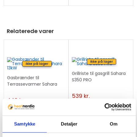
Relaterede varer
Ikke på lager
Ikke på lager
Grillriste til gasgrill Sahara
Gasbrænder til
S350 PRO
Terrassevarmer Sahara
13kW
539
kr.
449
kr.
Samtykke
Detaljer
Om
Ikke på lager
Ikke på lager