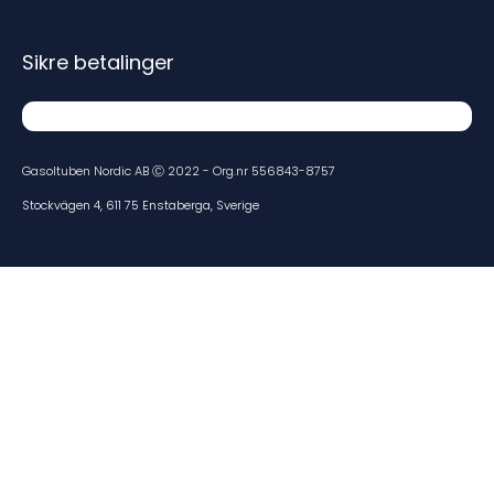
Sikre betalinger
Gasoltuben Nordic AB Ⓒ 2022 - Org.nr 556843-8757
Stockvägen 4, 611 75 Enstaberga, Sverige