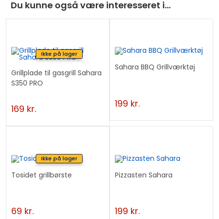
Du kunne også være interesseret i…
Ikke på lager
Sahara BBQ Grillværktøj
Grillplade til gasgrill Sahara
S350 PRO
199
kr.
169
kr.
Ikke på lager
Tosidet grillbørste
Pizzasten Sahara
69
kr.
199
kr.