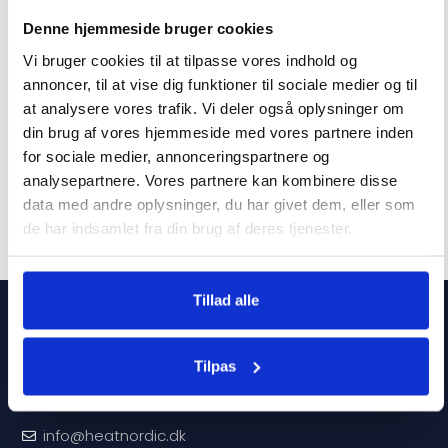
Gasbrænder til bordvarmer
Denne hjemmeside bruger cookies
Reflektor til terrassevarmer
Sahara
Sahara 13 kW
Vi bruger cookies til at tilpasse vores indhold og
annoncer, til at vise dig funktioner til sociale medier og til
349
kr.
at analysere vores trafik. Vi deler også oplysninger om
309
kr.
din brug af vores hjemmeside med vores partnere inden
for sociale medier, annonceringspartnere og
analysepartnere. Vores partnere kan kombinere disse
data med andre oplysninger, du har givet dem, eller som
de har indsamlet fra din brug af deres tjenester.
Tillad alle
Service
Sporgsmål og svar
Tilpas
Kontakt
info@heatnordic.dk