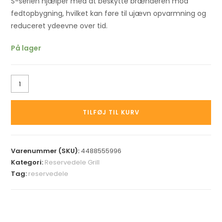
S-serien hjælper med at beskytte brænderen mod
fedtopbygning, hvilket kan føre til ujævn opvarmning og
reduceret ydeevne over tid.
På lager
TILFØJ TIL KURV
Varenummer (SKU):
4488555996
Kategori:
Reservedele Grill
Tag:
reservedele