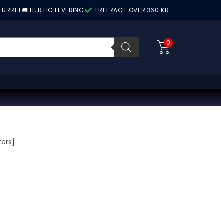
ETURRET
🚚 HURTIG LEVERING
FRI FRAGT OVER 360 KR.
0
ers]