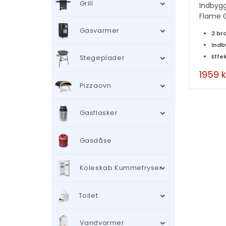
Grill
Indbygg
Flame G
Gasvarmer
2 b
Indb
Effe
Stegeplader
1959
k
Pizzaovn
Gasflasker
Gasdåse
Koleskab Kummefryser
Toilet
Vandvarmer