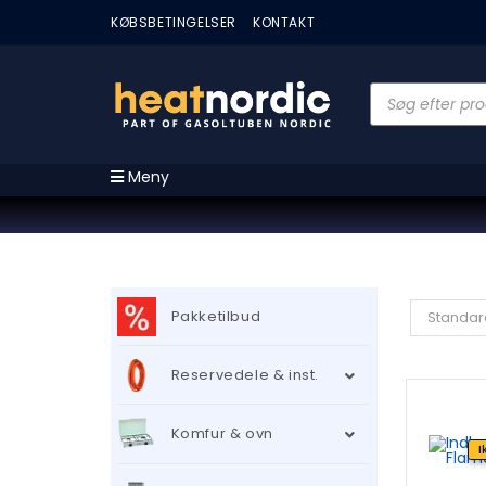
KØBSBETINGELSER
KONTAKT
Meny
Pakketilbud
Standar
Reservedele & inst.
Komfur & ovn
I