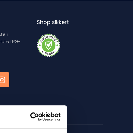
Shop sikkert
te i
yldte LPG-
kre betalinger