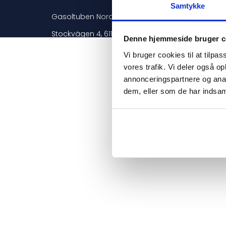
Samtykke
Gasoltuben Nordic AB Ⓒ 2022 - Org.nr 556843-8
Stockvägen 4, 611 75 Enstaberga, Sverige
Denne hjemmeside bruger c
Vi bruger cookies til at tilpas
vores trafik. Vi deler også 
annonceringspartnere og anal
dem, eller som de har indsaml