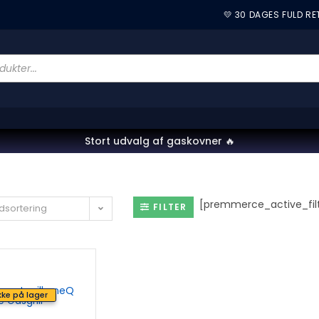
💛 30 DAGES FULD R
Stort udvalg af gaskovner 🔥
[premmerce_active_filt
FILTER
dsortering
kke på lager