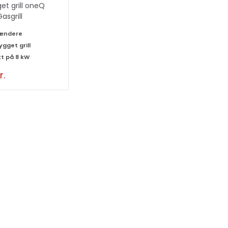
et grill oneQ
asgrill
rændere
ygget grill
kt på 8 kW
r.