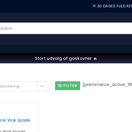
💛 30 DAGES FULD R
Stort udvalg af gaskovner 🔥
[premmerce_active_filt
FILTER
dsortering
k Wok Spade