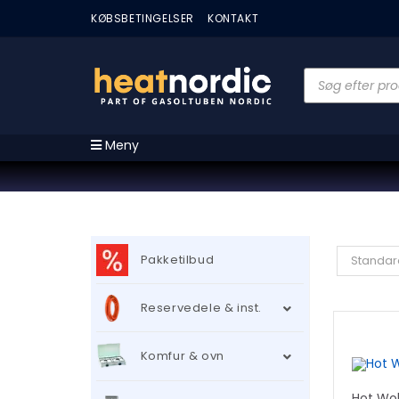
KØBSBETINGELSER
KONTAKT
Meny
Pakketilbud
Standar
Reservedele & inst.
Komfur & ovn
Hot Wo