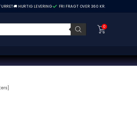
ETURRET
🚚 HURTIG LEVERING
FRI FRAGT OVER 360 KR.
0
ers]