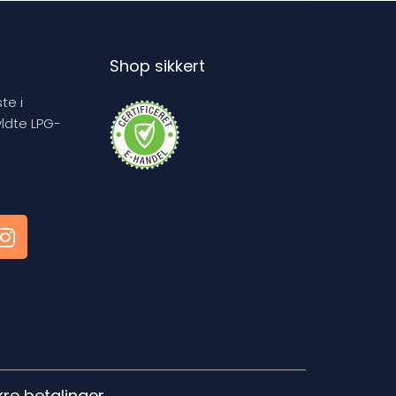
Shop sikkert
te i
yldte LPG-
kre betalinger