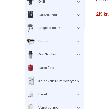
Grill
219
kr.
Gasvarmer
Stegeplader
Pizzaovn
Gasflasker
Gasdåse
Koleskab Kummefryser
Toilet
Vandvarmer