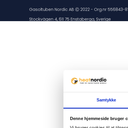
Gasoltuben Nordic AB Ⓒ 2022 - Org.nr 556843-8
Stockvägen 4, 611 75 Enstaberga, Sverige
Samtykke
Denne hjemmeside bruger c
Vi bruger cookies til at tilpas