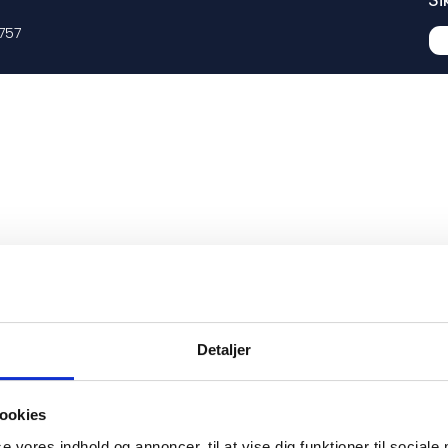
757
Detaljer
ookies
se vores indhold og annoncer, til at vise dig funktioner til sociale