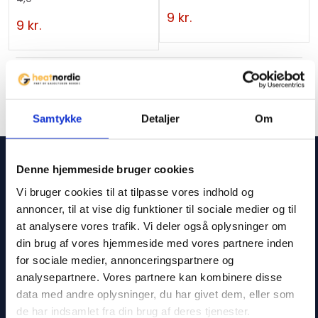
9
kr.
9
kr.
Samtykke
Detaljer
Om
Service
Denne hjemmeside bruger cookies
Vi bruger cookies til at tilpasse vores indhold og
Sporgsmål og svar
annoncer, til at vise dig funktioner til sociale medier og til
Kontakt
at analysere vores trafik. Vi deler også oplysninger om
din brug af vores hjemmeside med vores partnere inden
info@heatnordic.dk
for sociale medier, annonceringspartnere og
Åbningstider Kundeservice
analysepartnere. Vores partnere kan kombinere disse
data med andre oplysninger, du har givet dem, eller som
Dagligt i hverdagene.
de har indsamlet fra din brug af deres tjenester.