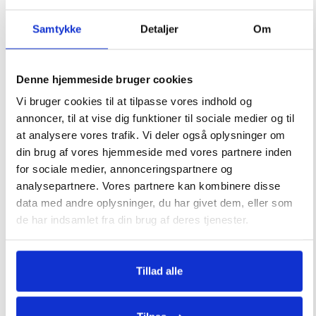
Service
Samtykke
Detaljer
Om
Sporgsmål og svar
Kontakt
Denne hjemmeside bruger cookies
info@heatnordic.dk
Vi bruger cookies til at tilpasse vores indhold og
Åbningstider Kundeservice
annoncer, til at vise dig funktioner til sociale medier og til
Dagligt i hverdagene.
at analysere vores trafik. Vi deler også oplysninger om
din brug af vores hjemmeside med vores partnere inden
for sociale medier, annonceringspartnere og
Forretning
analysepartnere. Vores partnere kan kombinere disse
Bliv forhandler
data med andre oplysninger, du har givet dem, eller som
de har indsamlet fra din brug af deres tjenester.
Om Heatnordic
Leveringsbetingelser
Tillad alle
Privatlivspolitik
Generelle købsbetingelser