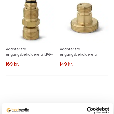
Adapter fra
Adapter fra
engangsbeholdere til LPG-
engangsbeholdere til
flasker med P.O.L-tilslutning
campingflasker med M14...
169
kr.
149
kr.