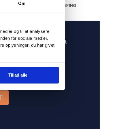
Om
HURTIG LEVERING
 medier og til at analysere
nden for sociale medier,
Shop sikkert
e oplysninger, du har givet
te i
yldte LPG-
Tillad alle