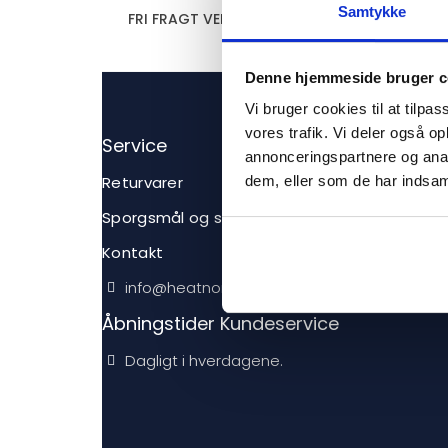
Samtykke
FRI FRAGT VED KØB OVER 360 KR.
Denne hjemmeside bruger c
Vi bruger cookies til at tilpas
vores trafik. Vi deler også 
Service
annonceringspartnere og anal
Returvarer
dem, eller som de har indsaml
Sporgsmål og svar
Kontakt
info@heatnordic.dk
Åbningstider Kundeservice
Dagligt i hverdagene.