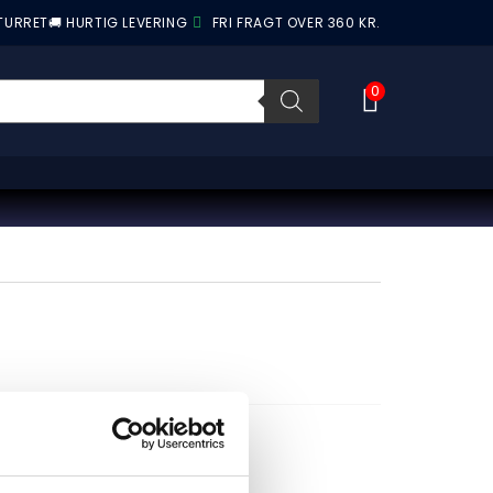
ETURRET
🚚 HURTIG LEVERING
FRI FRAGT OVER 360 KR.
0