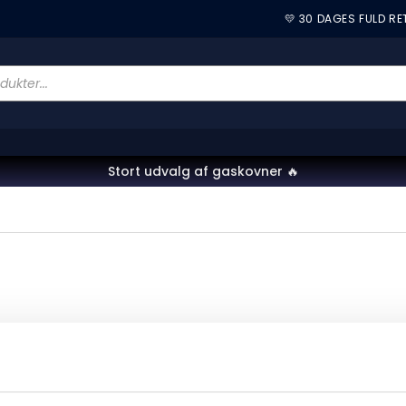
💛 30 DAGES FULD R
Stort udvalg af gaskovner 🔥