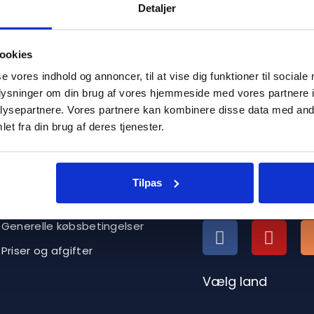
Detaljer
30 DAGES FULD RETURRET
SHOP SIKKERT
ookies
se vores indhold og annoncer, til at vise dig funktioner til sociale
oplysninger om din brug af vores hjemmeside med vores partnere i
Forretning
Om os
ysepartnere. Vores partnere kan kombinere disse data med andr
Bliv forhandler
et fra din brug af deres tjenester.
Gasoltuben er de førs
Sverige, der sælger f
Om Heatnordic
flasker online.
Leveringsbetingelser
Tilpas
Følg os på
Privatlivspolitik
Generelle købsbetingelser
Priser og afgifter
Vælg land