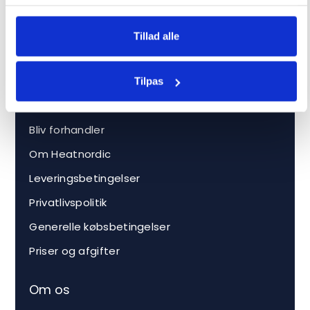
info@heatnordic.dk
Tillad alle
Åbningstider Kundeservice
Dagligt i hverdagene.
Tilpas
Forretning
Bliv forhandler
Om Heatnordic
Leveringsbetingelser
Privatlivspolitik
Generelle købsbetingelser
Priser og afgifter
Om os