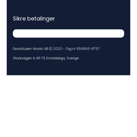
Sikre betalinger
Gasoltuben Nordic AB Ⓒ 2022 - Org.nr 556843-8757
Stockvägen 4, 611 75 Enstaberga, Sverige