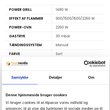
r
e
POWER GRILL
1480 W
s
EFFEKT AF FLAMMER
900/1500/1500/2250 W
s
t
POWER-OVN
2250 W
o
GASTRYK
30 mbar
j
o
TÆNDINGSSYSTEM
Manual
i
FARVE
Sort
n
t
BREDDE
50 cm
h
DYBDE
60 cm
e
Samtykke
Detaljer
Om
w
HØJDE
83 – 85 cm
a
VÆGT
34 kg
i
Denne hjemmeside bruger cookies
t
Vi bruger cookies til at tilpasse vores indhold og
l
annoncer, til at vise dig funktioner til sociale medier og til