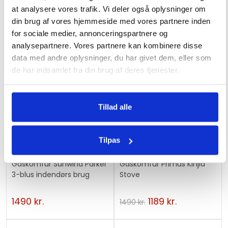
i
Relaterede varer
at analysere vores trafik. Vi deler også oplysninger om
s
din brug af vores hjemmeside med vores partnere inden
t
for sociale medier, annonceringspartnere og
f
analysepartnere. Vores partnere kan kombinere disse
o
data med andre oplysninger, du har givet dem, eller som
r
de har indsamlet fra din brug af deres tjenester.
TILBUD
t
h
!
i
Tillad alle
s
p
Tilpas
r
o
Gaskomfur Sunwind Parker
Gaskomfur Primus Kinjia
d
3-blus indendørs brug
Stove
u
c
1490
kr.
1189
kr.
1490
kr.
t