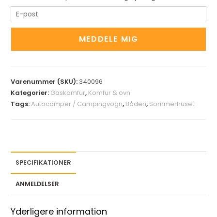
E
n
t
MEDDELE MIG
e
r
y
Varenummer (SKU):
340096
o
Kategorier:
Gaskomfur
,
Komfur & ovn
u
Tags:
Autocamper / Campingvogn
,
Båden
,
Sommerhuset
r
e
m
a
i
SPECIFIKATIONER
l
a
ANMELDELSER
d
d
Yderligere information