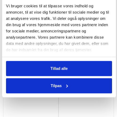
Vi bruger cookies til at tilpasse vores indhold og
349
kr.
annoncer, til at vise dig funktioner til sociale medier og til
at analysere vores trafik. Vi deler også oplysninger om
din brug af vores hjemmeside med vores partnere inden
for sociale medier, annonceringspartnere og
analysepartnere. Vores partnere kan kombinere disse
Relaterede varer
data med andre oplysninger, du har givet dem, eller som
de har indsamlet fra din brug af deres tjenester.
Tillad alle
Tilpas
Ikke på lager
Ikke på lager