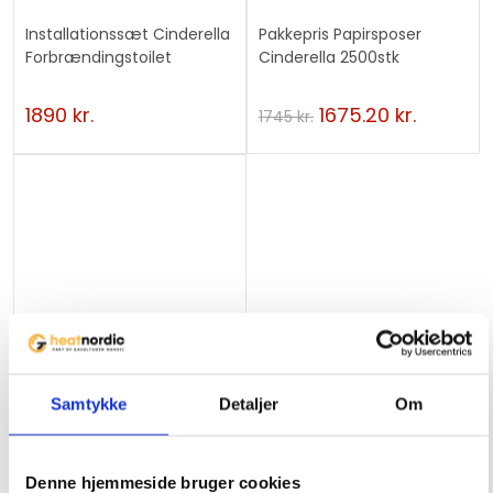
Installationssæt Cinderella
Pakkepris Papirsposer
Forbrændingstoilet
Cinderella 2500stk
Udblæsningsluft Click-on
Forbrændingstoilet
1890
kr.
1675.20
kr.
1745
kr.
Samtykke
Detaljer
Om
Papirsposer Cinderella 500
stk Forbrændingstoilet
Denne hjemmeside bruger cookies