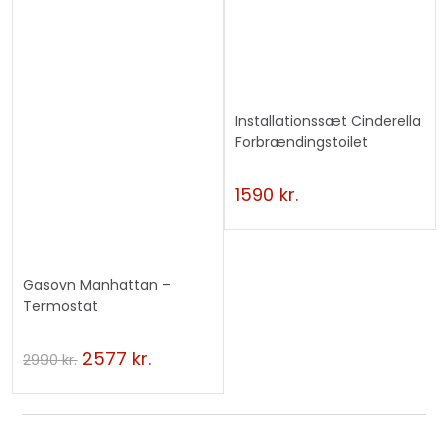
Installationssæt Cinderella
Forbrændingstoilet
Udblæsningsluft
1590
kr.
Gasovn Manhattan –
Termostat
2577
kr.
2990
kr.