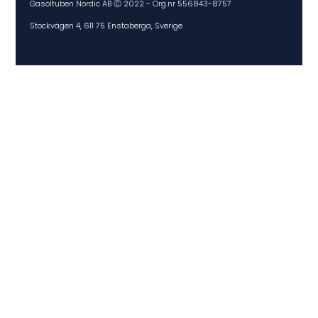
Gasoltuben Nordic AB Ⓒ 2022 - Org.nr 556843-8757
Stockvägen 4, 611 75 Enstaberga, Sverige