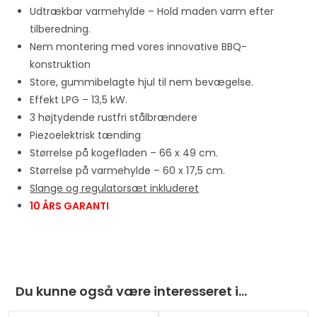
Udtrækbar varmehylde – Hold maden varm efter
s
tilberedning.
t
Nem montering med vores innovative BBQ-
f
konstruktion
o
Store, gummibelagte hjul til nem bevægelse.
r
Effekt LPG – 13,5 kW.
t
3 højtydende rustfri stålbrændere
h
Piezoelektrisk tænding
i
Størrelse på kogefladen – 66 x 49 cm.
s
Størrelse på varmehylde – 60 x 17,5 cm.
p
Slange og regulatorsæt inkluderet
r
10 ÅRS GARANTI
o
d
u
c
t
Du kunne også være interesseret i…