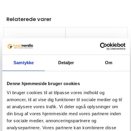
Relaterede varer
Ikke på lager
Ikke på lager
Gasgrill Bluegaz Z2 Island
Gasgrill Sahara Performer 3
Samtykke
Detaljer
Om
brænder
11990
kr.
3919
kr.
Denne hjemmeside bruger cookies
Vi bruger cookies til at tilpasse vores indhold og
annoncer, til at vise dig funktioner til sociale medier og til
at analysere vores trafik. Vi deler også oplysninger om
Ikke på lager
din brug af vores hjemmeside med vores partnere inden
Gasgrill Helle
for sociale medier, annonceringspartnere og
Gasgrill Sahara Mini-BBQ,
analysepartnere. Vores partnere kan kombinere disse
Hvid