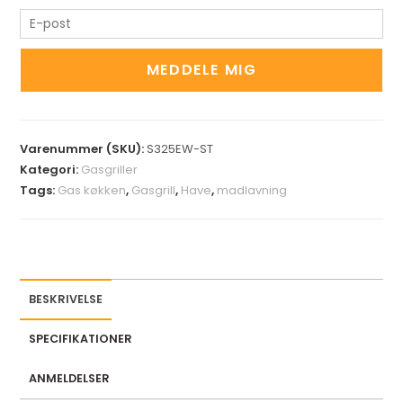
E
n
t
MEDDELE MIG
e
r
y
Varenummer (SKU):
S325EW-ST
o
Kategori:
Gasgriller
u
Tags:
Gas køkken
,
Gasgrill
,
Have
,
madlavning
r
e
m
a
i
BESKRIVELSE
l
a
SPECIFIKATIONER
d
d
ANMELDELSER
r