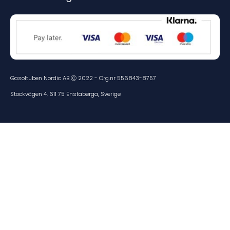
Gasoltuben Nordic AB Ⓒ 2022 - Org.nr 556843-8757
Stockvägen 4, 611 75 Enstaberga, Sverige