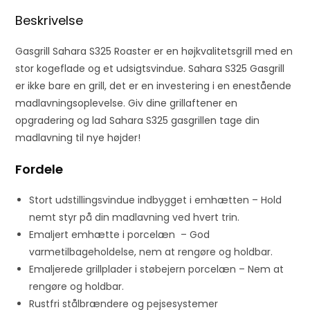
e
Beskrivelse
s
s
Gasgrill Sahara S325 Roaster er en højkvalitetsgrill med en
t
stor kogeflade og et udsigtsvindue. Sahara S325 Gasgrill
o
er ikke bare en grill, det er en investering i en enestående
j
madlavningsoplevelse. Giv dine grillaftener en
o
opgradering og lad Sahara S325 gasgrillen tage din
i
madlavning til nye højder!
n
Fordele
t
h
Stort udstillingsvindue indbygget i emhætten – Hold
e
nemt styr på din madlavning ved hvert trin.
w
Emaljert emhætte i porcelæn – God
a
varmetilbageholdelse, nem at rengøre og holdbar.
i
Emaljerede grillplader i støbejern porcelæn – Nem at
t
rengøre og holdbar.
l
Rustfri stålbrændere og pejsesystemer
i