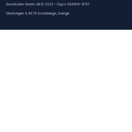
Gasoltuben Nordic AB Ⓒ 2022 - Org.nr 556843-8757
Stockvägen 4, 611 75 Enstaberga, Sverige