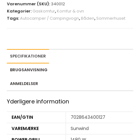
Varenummer (SKU):
340012
o
Kategorier:
Gaskomfur
,
Komfur & ovn
u
Tags:
Autocamper / Campingvogn
,
Båden
,
Sommerhuset
r
e
m
a
i
SPECIFIKATIONER
l
a
BRUGSANVISNING
d
d
ANMELDELSER
r
e
Yderligere information
s
s
EAN/GTIN
7028643400127
t
VAREMÆRKE
Sunwind
o
j
POWER GRILL
1480 W