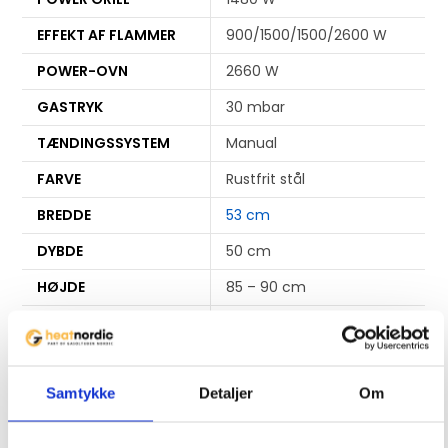
o
EFFEKT AF FLAMMER
900/1500/1500/2600 W
i
n
POWER-OVN
2660 W
t
GASTRYK
30 mbar
h
TÆNDINGSSYSTEM
Manual
e
w
FARVE
Rustfrit stål
a
BREDDE
53 cm
i
t
DYBDE
50 cm
l
HØJDE
85 – 90 cm
i
s
VÆGT
49 kg
t
f
Samtykke
Detaljer
Om
o
r
Relaterede varer
t