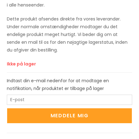
i alle henseender.
Dette produkt afsendes direkte fra vores leverandør.
Under normale omstændigheder modtager du det
endelige produkt meget hurtigt. Vi beder dig om at
sende en mail til os for den nøjagtige lagerstatus, inden
du afgiver din bestilling.
Ikke på lager
Indtast din e-mail nedenfor for at modtage en
notifikation, når produktet er tilbage på lager
E
n
t
MEDDELE MIG
e
r
y