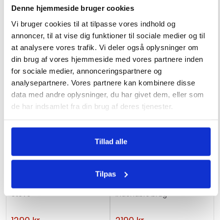
Denne hjemmeside bruger cookies
h
i
Vi bruger cookies til at tilpasse vores indhold og
Tilbud!
s
annoncer, til at vise dig funktioner til sociale medier og til
Ikke på lager
Ikke på lager
at analysere vores trafik. Vi deler også oplysninger om
p
din brug af vores hjemmeside med vores partnere inden
r
Gaskomfur Primus Tupike
for sociale medier, annonceringspartnere og
o
Stove
Gaskomfur Chef 50 i sort
analysepartnere. Vores partnere kan kombinere disse
d
data med andre oplysninger, du har givet dem, eller som
u
1990
kr.
1449
kr.
de har indsamlet fra din brug af deres tjenester.
c
3890
kr.
t
Tillad alle
Ikke på lager
Tilpas
Gaskomfur Primus Moja
Gaskomfur Parker 4-blus
Stove
indendørs brug