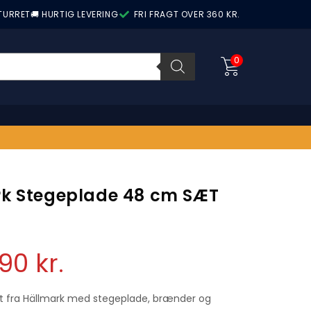
ETURRET
🚚 HURTIG LEVERING
FRI FRAGT OVER 360 KR.
0
k Stegeplade 48 cm SÆT
90
kr.
t fra Hällmark med stegeplade, brænder og