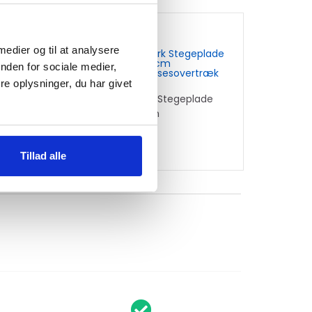
 medier og til at analysere
ke på lager
nden for sociale medier,
e oplysninger, du har givet
k Stegeplade
Hällmark Stegeplade
cm EXCLUSIVE
58/48cm
beskyttelsesovertræk
r.
239
kr.
Tillad alle