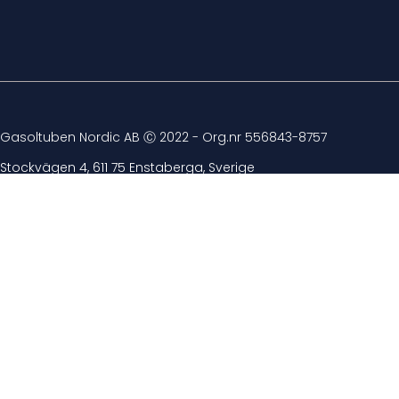
Gasoltuben Nordic AB Ⓒ 2022 - Org.nr 556843-8757
Stockvägen 4, 611 75 Enstaberga, Sverige