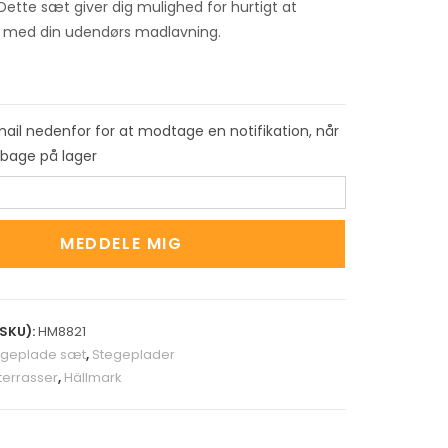
Dette sæt giver dig mulighed for hurtigt at
med din udendørs madlavning.
mail nedenfor for at modtage en notifikation, når
ilbage på lager
MEDDELE MIG
SKU):
HM8821
egeplade sæt
,
Stegeplader
 terrasser
,
Hällmark