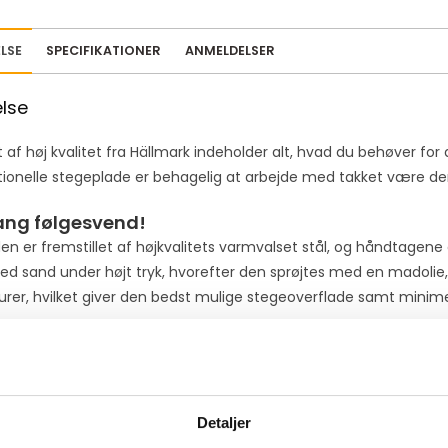
a
i
LSE
SPECIFIKATIONER
ANMELDELSER
l
a
else
d
d
 af høj kvalitet fra Hällmark indeholder alt, hvad du behøver fo
r
tionelle stegeplade er behagelig at arbejde med takket være dens
e
s
lang følgesvend!
s
n er fremstillet af højkvalitets varmvalset stål, og håndtagene 
t
ed sand under højt tryk, hvorefter den sprøjtes med en madolie,
o
rer, hvilket giver den bedst mulige stegeoverflade samt minimer
j
o
e
i
n
t
Detaljer
ede varer
h