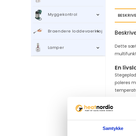
Myggekontrol
BESKRIVE
Braendere loddevaerktoj
Beskriv
Dette sæt
Lamper
multifunk
En livs
Stegeplade
poleres m
temperatu
Læs mer
Samtykke
Relater