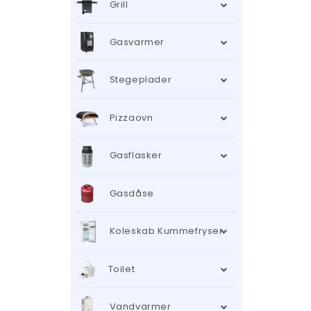
Grill
Gasvarmer
Stegeplader
Pizzaovn
Gasflasker
Gasdåse
Koleskab Kummefryser
Toilet
Vandvarmer