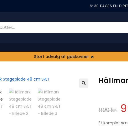
💛 30 DAGES FULD R
Stort udvalg af gaskovner 🔥
Hällmar
🔍
9
1190
kr.
Et komplet sæ