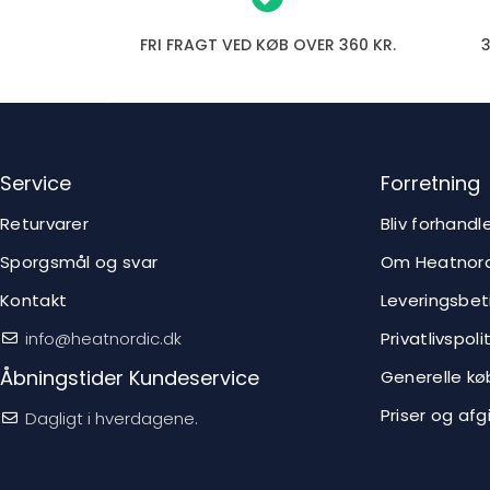
FRI FRAGT VED KØB OVER 360 KR.
Service
Forretning
Returvarer
Bliv forhandl
Sporgsmål og svar
Om Heatnord
Kontakt
Leveringsbet
info@heatnordic.dk
Privatlivspolit
Åbningstider Kundeservice
Generelle kø
Priser og afg
Dagligt i hverdagene.