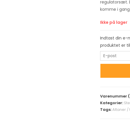
regulatorsæt. 
komme i gang 
Ikke på lager
Indtast din e-
produktet er t
E
n
t
e
r
y
Varenummer (
o
Kategorier:
St
u
Tags:
Altaner /
r
e
m