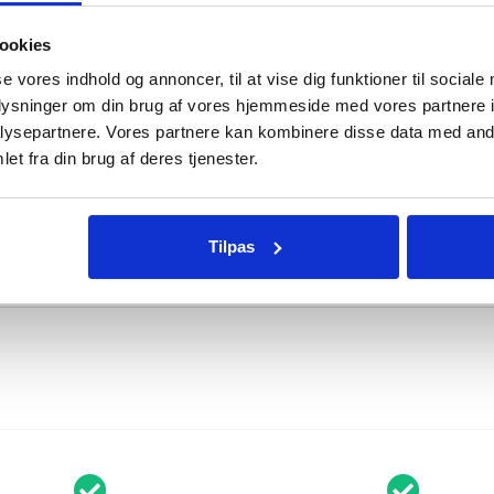
e
w
ookies
a
se vores indhold og annoncer, til at vise dig funktioner til sociale
i
Ik
oplysninger om din brug af vores hjemmeside med vores partnere i
t
ysepartnere. Vores partnere kan kombinere disse data med andr
Sahara bordvarmer 4
l
ka Overtræk
Hällmar
et fra din brug af deres tjenester.
kW
ladesæt
SÆT 70 
i
cm
s
1190
kr.
.
2490
k
t
Tilpas
f
o
r
t
h
i
s
p
r