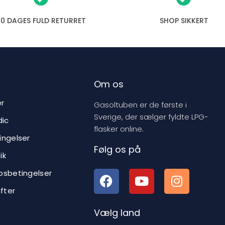
o
30 DAGES FULD RETURRET
SHOP SIKKERT
d
u
c
t
Om os
er
Gasoltuben er de første i
Sverige, der sælger fyldte LPG-
ic
flasker online.
ingelser
Følg os på
ik
bsbetingelser
ifter
Vælg land