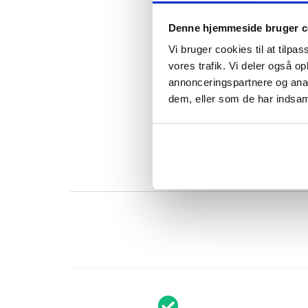
Denne hjemmeside bruger c
Vi bruger cookies til at tilpas
vores trafik. Vi deler også 
annonceringspartnere og anal
Muurik
dem, eller som de har indsaml
Stegep
48/58
229
kr