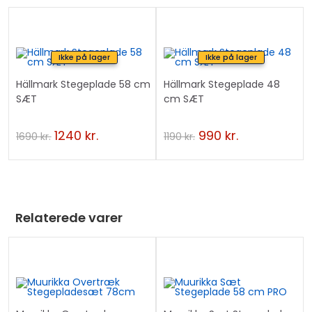
r
t
h
Ikke på lager
Ikke på lager
i
s
Hällmark Stegeplade 58 cm
Hällmark Stegeplade 48
SÆT
cm SÆT
p
r
1240
kr.
990
kr.
o
1690
kr.
1190
kr.
d
u
c
t
Relaterede varer