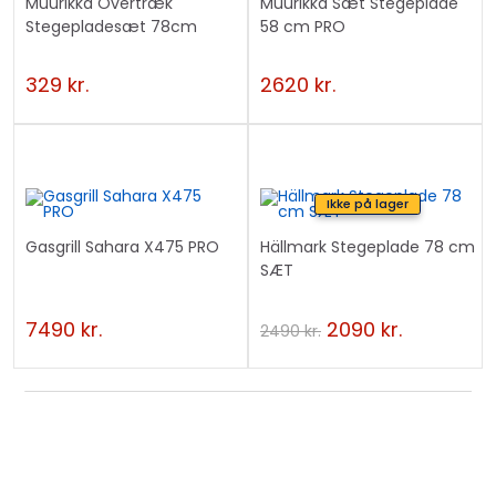
Muurikka Overtræk
Muurikka Sæt Stegeplade
Stegepladesæt 78cm
58 cm PRO
329
kr.
2620
kr.
Ikke på lager
Gasgrill Sahara X475 PRO
Hällmark Stegeplade 78 cm
SÆT
7490
kr.
2090
kr.
2490
kr.