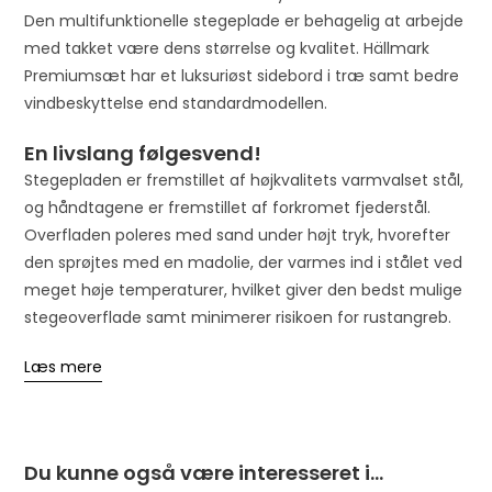
o
Den multifunktionelle stegeplade er behagelig at arbejde
j
med takket være dens størrelse og kvalitet. Hällmark
o
Premiumsæt har et luksuriøst sidebord i træ samt bedre
i
vindbeskyttelse end standardmodellen.
n
En livslang følgesvend!
t
Stegepladen er fremstillet af højkvalitets varmvalset stål,
h
og håndtagene er fremstillet af forkromet fjederstål.
e
Overfladen poleres med sand under højt tryk, hvorefter
w
den sprøjtes med en madolie, der varmes ind i stålet ved
a
meget høje temperaturer, hvilket giver den bedst mulige
i
stegeoverflade samt minimerer risikoen for rustangreb.
t
l
Læs mere
i
s
t
f
Du kunne også være interesseret i…
o