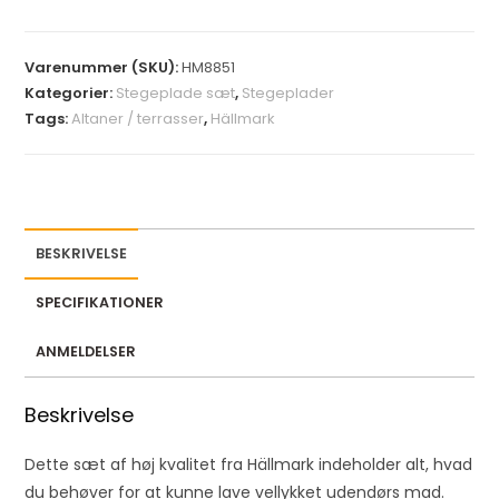
r
y
Varenummer (SKU):
HM8851
o
Kategorier:
Stegeplade sæt
,
Stegeplader
u
Tags:
Altaner / terrasser
,
Hällmark
r
e
m
a
i
BESKRIVELSE
l
a
SPECIFIKATIONER
d
d
ANMELDELSER
r
e
Beskrivelse
s
s
Dette sæt af høj kvalitet fra Hällmark indeholder alt, hvad
t
du behøver for at kunne lave vellykket udendørs mad.