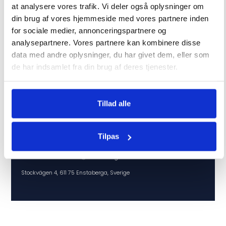
at analysere vores trafik. Vi deler også oplysninger om
Shop sikkert
din brug af vores hjemmeside med vores partnere inden
for sociale medier, annonceringspartnere og
analysepartnere. Vores partnere kan kombinere disse
data med andre oplysninger, du har givet dem, eller som
de har indsamlet fra din brug af deres tjenester.
Tillad alle
Sikre betalinger
Tilpas
Gasoltuben Nordic AB Ⓒ 2022 - Org.nr 556843-8757
Stockvägen 4, 611 75 Enstaberga, Sverige