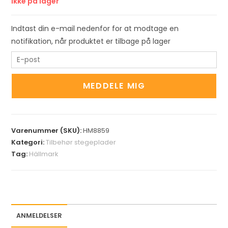
Ikke på lager
Indtast din e-mail nedenfor for at modtage en
notifikation, når produktet er tilbage på lager
E
n
t
MEDDELE MIG
e
r
y
Varenummer (SKU):
HM8859
o
Kategori:
Tilbehør stegeplader
u
Tag:
Hällmark
r
e
m
a
i
ANMELDELSER
l