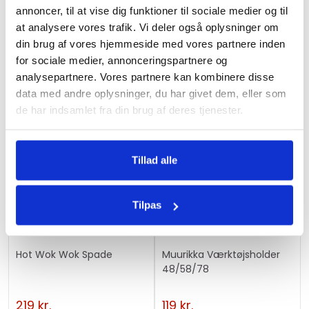
58/48cm
beskyttelsesovertræk
i
annoncer, til at vise dig funktioner til sociale medier og til
beskyttelsesovertræk
at analysere vores trafik. Vi deler også oplysninger om
t
239
kr.
309
kr.
din brug af vores hjemmeside med vores partnere inden
l
for sociale medier, annonceringspartnere og
i
analysepartnere. Vores partnere kan kombinere disse
s
data med andre oplysninger, du har givet dem, eller som
t
de har indsamlet fra din brug af deres tjenester.
f
o
r
Tillad alle
t
h
i
Tilpas
s
p
r
Hot Wok Wok Spade
Muurikka Værktøjsholder
48/58/78
o
d
219
kr.
119
kr.
u