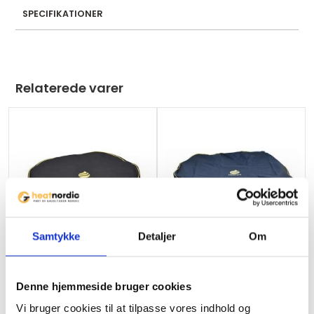
a
SPECIFIKATIONER
d
d
r
e
Relaterede varer
s
s
t
o
j
o
i
n
Samtykke
Detaljer
Om
t
h
e
Denne hjemmeside bruger cookies
w
Hällmark Stegeplade
Hällmark Stegeplade 78cm
a
Vi bruger cookies til at tilpasse vores indhold og