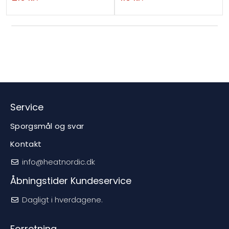
c
t
Service
Sporgsmål og svar
Kontakt
info@heatnordic.dk
Åbningstider Kundeservice
Dagligt i hverdagene.
Forretning