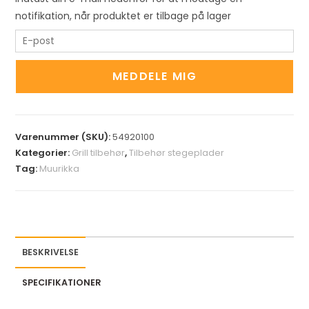
notifikation, når produktet er tilbage på lager
E
n
t
MEDDELE MIG
e
r
y
Varenummer (SKU):
54920100
o
Kategorier:
Grill tilbehør
,
Tilbehør stegeplader
u
Tag:
Muurikka
r
e
m
a
i
BESKRIVELSE
l
a
SPECIFIKATIONER
d