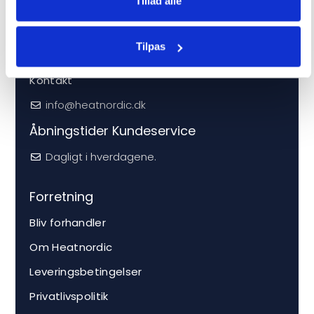
Tillad alle
Service
Tilpas
Sporgsmål og svar
Kontakt
info@heatnordic.dk
Åbningstider Kundeservice
Dagligt i hverdagene.
Forretning
Bliv forhandler
Om Heatnordic
Leveringsbetingelser
Privatlivspolitik