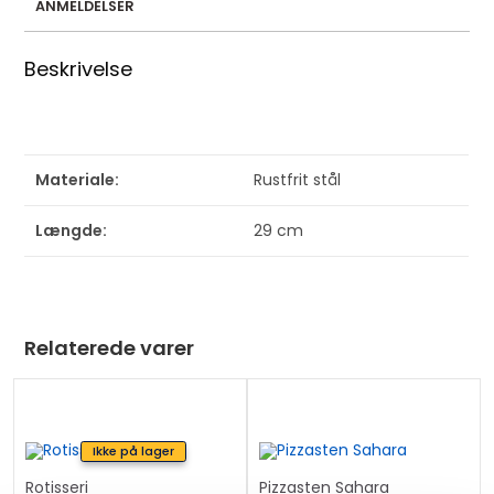
d
ANMELDELSER
r
e
Beskrivelse
s
s
t
o
Materiale:
Rustfrit stål
j
o
Længde:
29 cm
i
n
t
h
Relaterede varer
e
w
a
i
Ikke på lager
t
Rotisseri
Pizzasten Sahara