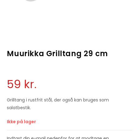
Muurikka Grilltang 29 cm
59
kr.
Grilltang i rustfrit stål, der også kan bruges som
salatbestik.
Ikke på lager
Indtast din e-mail nedenfor for at modtage en