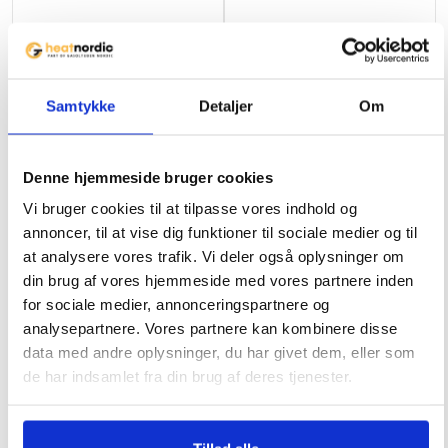
l
i
s
349
kr.
199
kr.
t
Samtykke
Detaljer
Om
f
o
r
Ikke på lager
Ikke på lager
Denne hjemmeside bruger cookies
t
Muurikka Spatel 42 cm
Grillovertræk Bluegaz Z1
h
Vi bruger cookies til at tilpasse vores indhold og
i
annoncer, til at vise dig funktioner til sociale medier og til
at analysere vores trafik. Vi deler også oplysninger om
s
69
kr.
590
kr.
din brug af vores hjemmeside med vores partnere inden
p
for sociale medier, annonceringspartnere og
r
analysepartnere. Vores partnere kan kombinere disse
o
data med andre oplysninger, du har givet dem, eller som
d
de har indsamlet fra din brug af deres tjenester.
u
c
t