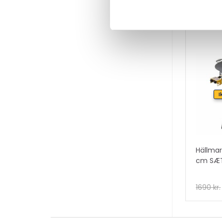
Relater
I
Hällmar
cm SÆ
1690
kr.