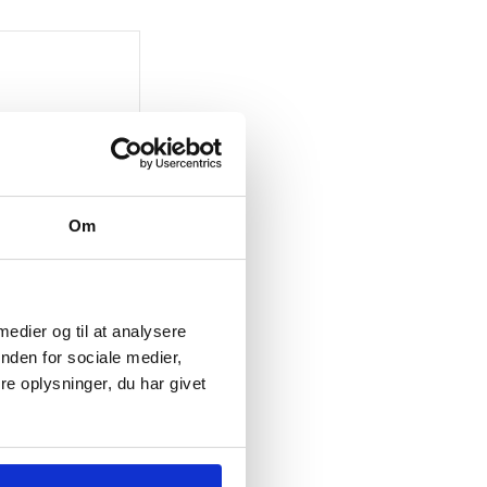
ke på lager
Om
a sidebord
(2 stk)
 medier og til at analysere
nden for sociale medier,
.
e oplysninger, du har givet