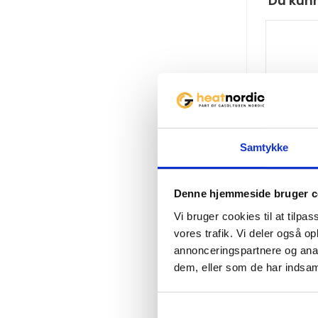
Du kunn
I
Samtykke
Denne hjemmeside bruger c
Muurik
100cm S
Vi bruger cookies til at tilpas
gasbræ
vores trafik. Vi deler også 
8829
annonceringspartnere og anal
dem, eller som de har indsaml