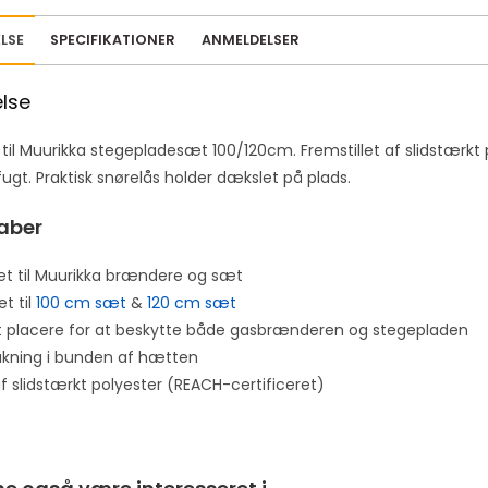
LSE
SPECIFIKATIONER
ANMELDELSER
else
til Muurikka stegepladesæt 100/120cm. Fremstillet af slidstærkt 
ugt. Praktisk snørelås holder dækslet på plads.
aber
et til Muurikka brændere og sæt
t til
100 cm sæt
&
120 cm sæt
 placere for at beskytte både gasbrænderen og stegepladen
kning i bunden af ​​hætten
f slidstærkt polyester (REACH-certificeret)