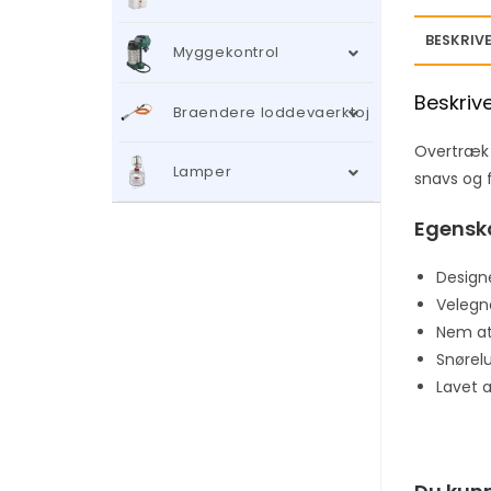
BESKRIVE
Myggekontrol
Beskriv
Braendere loddevaerktoj
Overtræk 
Lamper
snavs og f
Egensk
Design
Velegne
Nem at
Snørelu
Lavet a