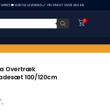
ETURRET
🚚 HURTIG LEVERING
FRI FRAGT OVER 360 KR.
0
a Overtræk
adesæt 100/120cm
r.