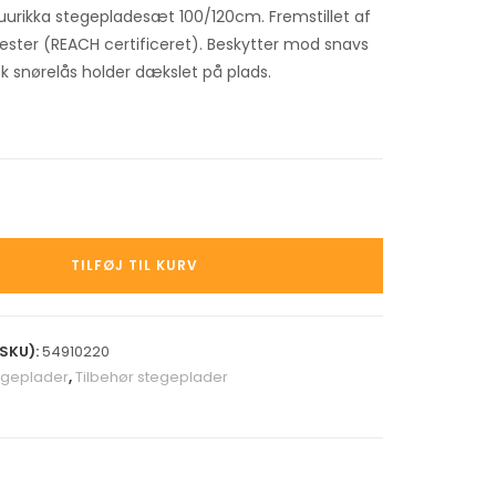
uurikka stegepladesæt 100/120cm. Fremstillet af
yester (REACH certificeret). Beskytter mod snavs
sk snørelås holder dækslet på plads.
TILFØJ TIL KURV
SKU):
54910220
egeplader
,
Tilbehør stegeplader