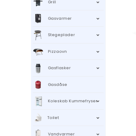
Grill
Gasvarmer
Stegeplader
Pizzaovn
Gasflasker
Gasdåse
Koleskab Kummefryser
Toilet
Vandvarmer