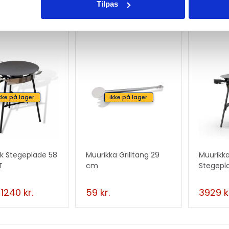
Tilpas
ede varer
kke på lager
Ikke på lager
k Stegeplade 58
Muurikka Grilltang 29
Muurikk
T
cm
Stegepl
1240
kr.
59
kr.
3929
k