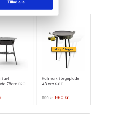
Tillad alle
Ikke på lager
a Sæt
Hällmark Stegeplade
ade 78cm PRO
48 cm SÆT
r.
990
kr.
1190
kr.