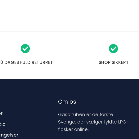
30 DAGES FULD RETURRET
SHOP SIKKERT
Om os
er
Gasoltuben er de første i
Sverige, der sælger fyldte LPG-
ic
flasker online.
ingelser