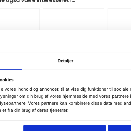
e også være interesseret i…
kke på lager
Ikke på lager
Ik
Detaljer
ookies
ka Stegeplade
Muurikka Stegeplade
Muurikk
ÆT inkl.
120cm SÆT inkl.
100/120 
se vores indhold og annoncer, til at vise dig funktioner til sociale
nder
gasbrænder
oplysninger om din brug af vores hjemmeside med vores partnere i
kr.
10139
kr.
1959
kr
ysepartnere. Vores partnere kan kombinere disse data med andr
et fra din brug af deres tjenester.