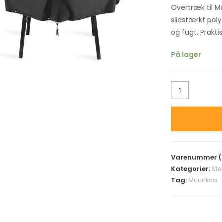
Overtræk til M
slidstærkt pol
og fugt. Prakti
På lager
Varenummer (
Kategorier:
St
Tag:
Muurikka