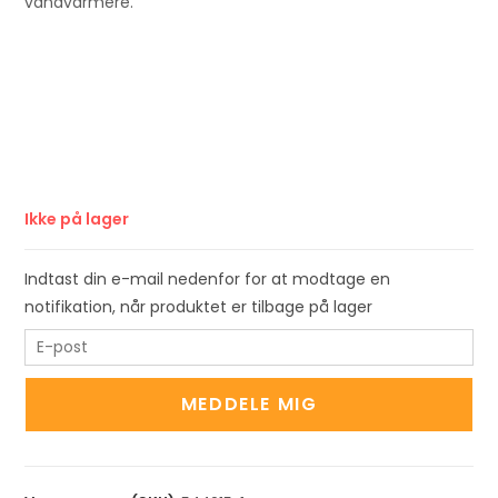
vandvarmere.
Ikke på lager
Indtast din e-mail nedenfor for at modtage en
notifikation, når produktet er tilbage på lager
E
n
t
MEDDELE MIG
e
r
y