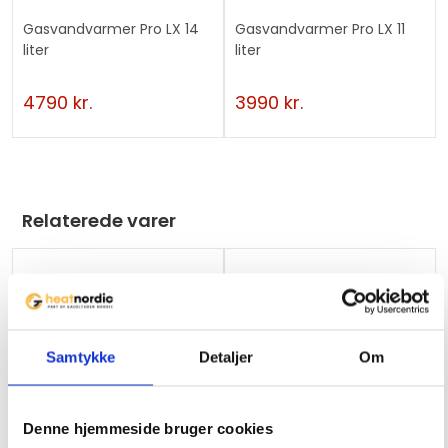
h
Gasvandvarmer Pro LX 14
Gasvandvarmer Pro LX 11
i
liter
liter
s
p
4790
kr.
3990
kr.
r
o
d
u
c
Relaterede varer
t
Samtykke
Detaljer
Om
Ikke på lager
Ikke på lager
Denne hjemmeside bruger cookies