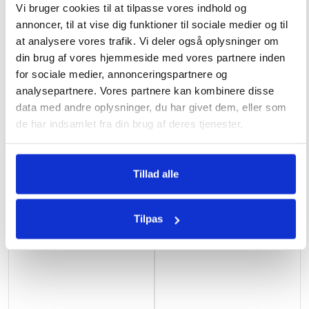
Vi bruger cookies til at tilpasse vores indhold og
annoncer, til at vise dig funktioner til sociale medier og til
at analysere vores trafik. Vi deler også oplysninger om
Vejgennemføring til
Gasgrill Sahara Performer 3
din brug af vores hjemmeside med vores partnere inden
vandvarmer
brænder
for sociale medier, annonceringspartnere og
analysepartnere. Vores partnere kan kombinere disse
1439
kr.
3919
kr.
data med andre oplysninger, du har givet dem, eller som
de har indsamlet fra din brug af deres tjenester.
Tillad alle
Tilpas
Ikke på lager
Ikke på lager