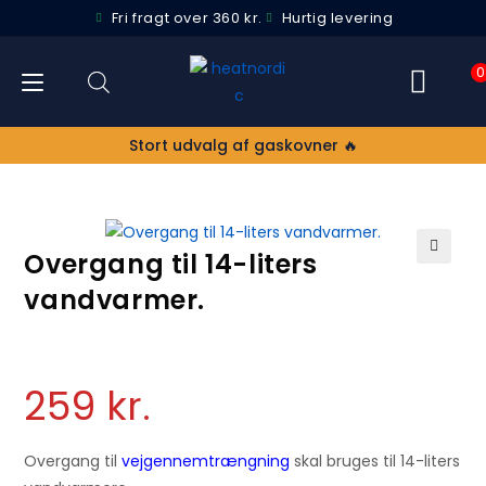
Fri fragt over 360 kr.
Hurtig levering
0
Stort udvalg af gaskovner 🔥
Overgang til 14-liters
🔍
vandvarmer.
259
kr.
Overgang til
vejgennemtrængning
skal bruges til 14-liters