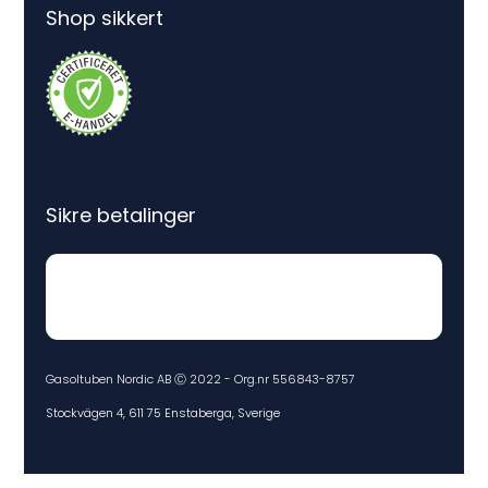
Shop sikkert
Sikre betalinger
Gasoltuben Nordic AB Ⓒ 2022 - Org.nr 556843-8757
Stockvägen 4, 611 75 Enstaberga, Sverige