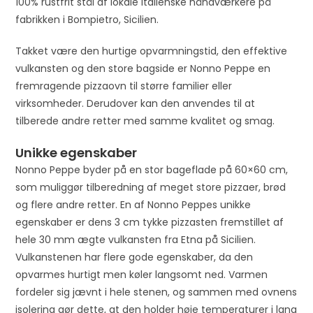
t
100% rustfrit stål af lokale italienske håndværkere på
h
fabrikken i Bompietro, Sicilien.
e
Takket være den hurtige opvarmningstid, den effektive
w
vulkansten og den store bagside er Nonno Peppe en
a
fremragende pizzaovn til større familier eller
i
virksomheder. Derudover kan den anvendes til at
t
tilberede andre retter med samme kvalitet og smag.
l
i
Unikke egenskaber
s
Nonno Peppe byder på en stor bageflade på 60×60 cm,
t
som muliggør tilberedning af meget store pizzaer, brød
f
og flere andre retter. En af Nonno Peppes unikke
o
egenskaber er dens 3 cm tykke pizzasten fremstillet af
r
hele 30 mm ægte vulkansten fra Etna på Sicilien.
t
Vulkanstenen har flere gode egenskaber, da den
h
opvarmes hurtigt men køler langsomt ned. Varmen
i
fordeler sig jævnt i hele stenen, og sammen med ovnens
s
isolering gør dette, at den holder høje temperaturer i lang