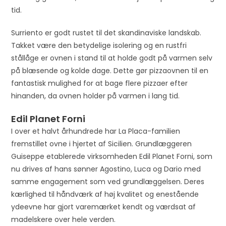
p
tid.
r
o
Surriento er godt rustet til det skandinaviske landskab.
d
Takket være den betydelige isolering og en rustfri
u
stållåge er ovnen i stand til at holde godt på varmen selv
c
på blæsende og kolde dage. Dette gør pizzaovnen til en
t
fantastisk mulighed for at bage flere pizzaer efter
hinanden, da ovnen holder på varmen i lang tid.
Edil Planet Forni
I over et halvt århundrede har La Placa-familien
fremstillet ovne i hjertet af Sicilien. Grundlæggeren
Guiseppe etablerede virksomheden Edil Planet Forni, som
nu drives af hans sønner Agostino, Luca og Dario med
samme engagement som ved grundlæggelsen. Deres
kærlighed til håndværk af høj kvalitet og enestående
ydeevne har gjort varemærket kendt og værdsat af
madelskere over hele verden.