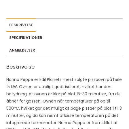
e
m
a
i
BESKRIVELSE
l
a
SPECIFIKATIONER
d
d
ANMELDELSER
r
e
Beskrivelse
s
s
Nonno Peppe er Edil Planets mest solgte pizzaovn på hele
t
15 kW. Ovnen er utroligt godt isoleret, hvilket har den
o
betydning, at ovnen er klar på blot 15-30 minutter, fra du
j
åbner for gassen. Ovnen når temperaturer på op til
o
500°C, hvilket gør det muligt at bage pizzaer på blot 1 til 3
i
minutter, og du kan nemt aflæse temperaturen på det
n
integrerede termometer. Nonno Peppe er fremstillet af