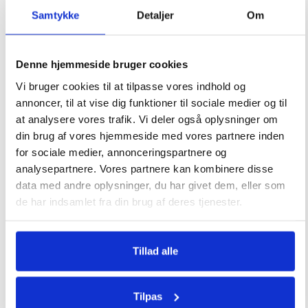
Samtykke
Detaljer
Om
Denne hjemmeside bruger cookies
Ikke på lager
Vi bruger cookies til at tilpasse vores indhold og
annoncer, til at vise dig funktioner til sociale medier og til
at analysere vores trafik. Vi deler også oplysninger om
din brug af vores hjemmeside med vores partnere inden
for sociale medier, annonceringspartnere og
Pizzaovn Forno Allegro
analysepartnere. Vores partnere kan kombinere disse
Surriento gas
data med andre oplysninger, du har givet dem, eller som
de har indsamlet fra din brug af deres tjenester.
6990
kr.
Tillad alle
Relaterede varer
Tilpas