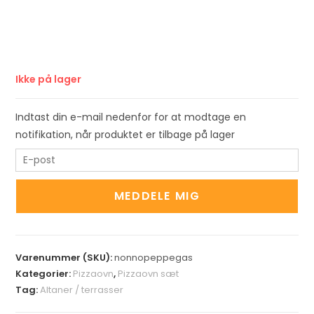
Ikke på lager
Indtast din e-mail nedenfor for at modtage en
notifikation, når produktet er tilbage på lager
E
n
t
MEDDELE MIG
e
r
y
Varenummer (SKU):
nonnopeppegas
o
Kategorier:
Pizzaovn
,
Pizzaovn sæt
u
Tag:
Altaner / terrasser
r