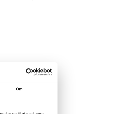
Om
ke på lager
 medier og til at analysere