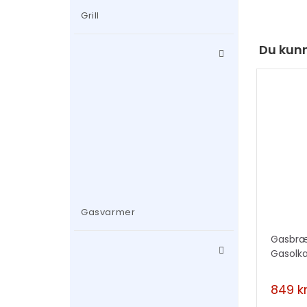
Grill
Du kunn
Gasvarmer
Gasbræn
Gasolk
849
kr