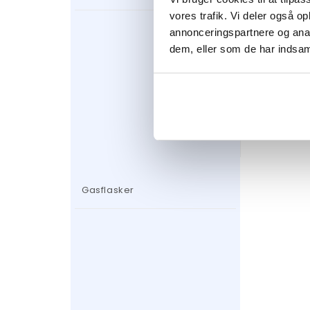
vores trafik. Vi deler også 
annonceringspartnere og anal
dem, eller som de har indsaml
Reflekto
Terras
15 kW
309
kr
Gasflasker