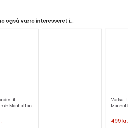
e også være interesseret i…
TILBUD
!
der til
Vedset t
amin Manhattan
Manhat
.
499
kr.