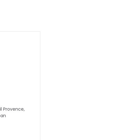
il Provence,
tan