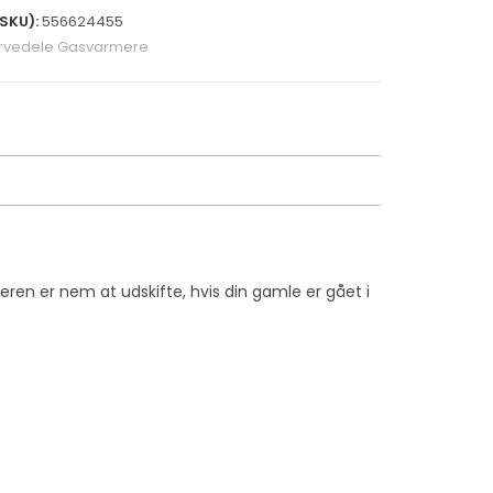
SKU):
556624455
rvedele Gasvarmere
en er nem at udskifte, hvis din gamle er gået i