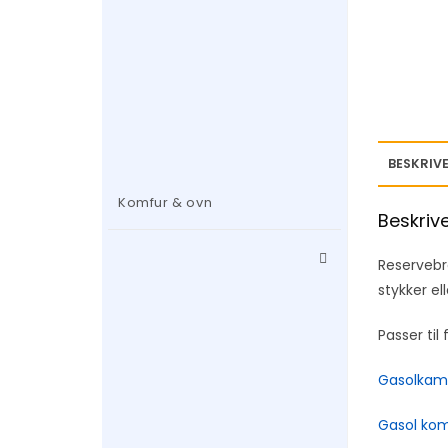
BESKRIVE
Komfur & ovn
Beskriv
Reservebr
stykker el
Passer ti
Gasolkam
Gasol kom