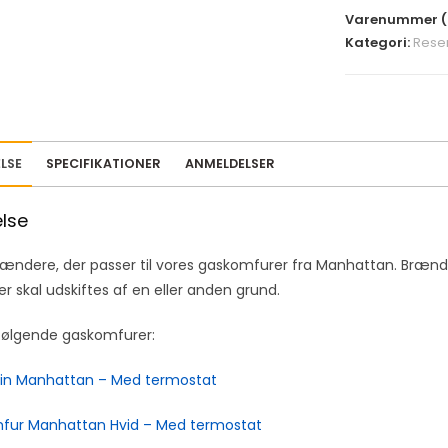
Varenummer (
Kategori:
Rese
LSE
SPECIFIKATIONER
ANMELDELSER
else
ændere, der passer til vores gaskomfurer fra Manhattan. Brænder
ler skal udskiftes af en eller anden grund.
l følgende gaskomfurer:
in Manhattan – Med termostat
fur Manhattan Hvid – Med termostat