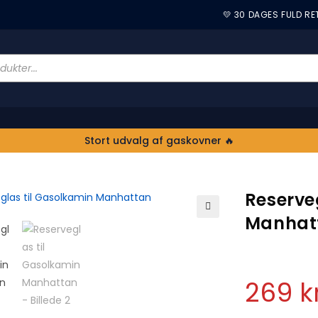
💛 30 DAGES FULD R
Stort udvalg af gaskovner 🔥
Reserve
Manhat
🔍
269
k