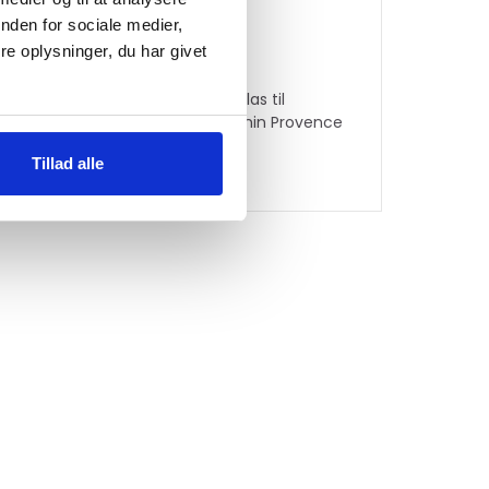
nden for sociale medier,
e oplysninger, du har givet
der til
Reserveglas til
evarmer Sahara
Gasolkamin Provence
Tillad alle
269
kr.