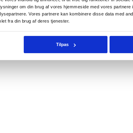
oplysninger om din brug af vores hjemmeside med vores partnere i
ysepartnere. Vores partnere kan kombinere disse data med andr
et fra din brug af deres tjenester.
r til
Gasbrænder til
Gasbræn
sevarmer Sahara
Terrassevarmer Sahara
Terrass
13kW
15kW
Tilpas
.
449
kr.
529
kr.