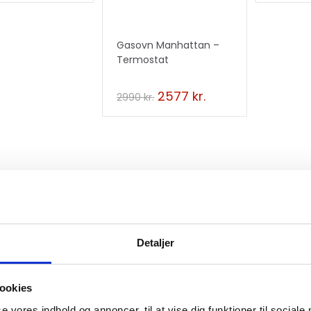
Gasovn Manhattan –
Termostat
2577
kr.
2990
kr.
ede varer
Detaljer
ookies
Ikke på lager
Ik
se vores indhold og annoncer, til at vise dig funktioner til sociale