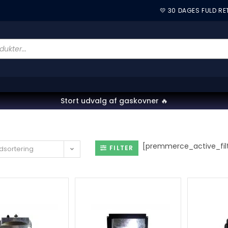
💛 30 DAGES FULD R
Stort udvalg af gaskovner 🔥
[premmerce_active_filt
FILTER
dsortering