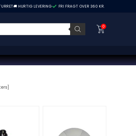
ETURRET
🚚 HURTIG LEVERING
FRI FRAGT OVER 360 KR.
0
ers]