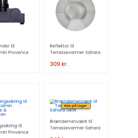
der til
Reflektor til
min Provence
Terrassevarmer Sahara
attan
15 kW
309
kr.
Ikke på lager
Brændernetværk til
sikring til
Terrassevarmer Sahara
min Provence
13kW