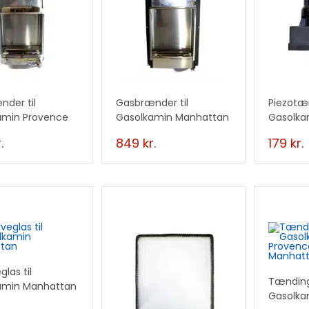
der til
Gasbrænder til
Piezotæn
amin Provence
Gasolkamin Manhattan
Gasolka
& Manh
.
849
kr.
179
kr.
glas til
Tændings
amin Manhattan
Gasolka