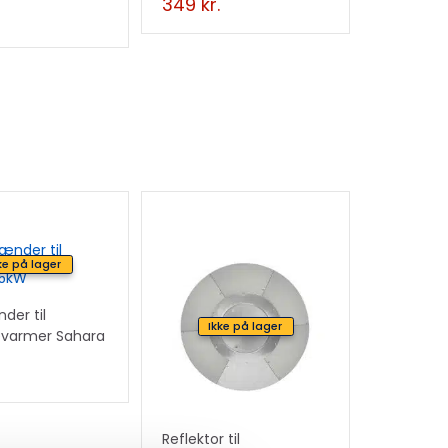
attan
349
kr.
ke på lager
der til
Ikke på lager
evarmer Sahara
Reflektor til