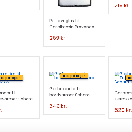
& Manh
.
219
kr.
Reserveglas til
Gasolkamin Provence
269
kr.
Ikke på lager
kke på lager
Ik
Gasbrænder til
der til
Gasbræn
bordvarmer Sahara
sevarmer Sahara
Terrass
15kW
349
kr.
.
529
kr.