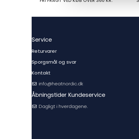
FRI FRAGT VED KØB OVER 360 KR.
Service
Returvarer
Sporgsmål og svar
Kontakt
info@heatnordic.dk
Åbningstider Kundeservice
Dagligt i hverdagene.