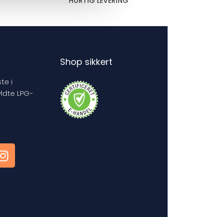
HURTIG LEVERING
Shop sikkert
te i
yldte LPG-