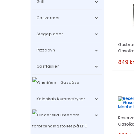
Grill
Gasvarmer
Stegeplader
Gasbræn
Pizzaovn
Gasolk
849
kr
Gasflasker
Gasdåse
Koleskab Kummefryser
Reserve
Gasolk