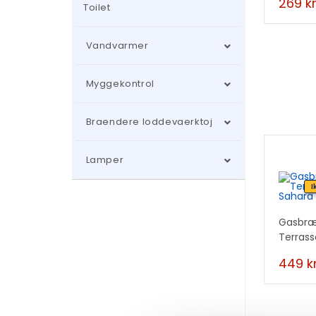
269
kr
Toilet
Vandvarmer
Myggekontrol
Braendere loddevaerktoj
Lamper
I
Gasbræn
Terras
13kW
449
kr