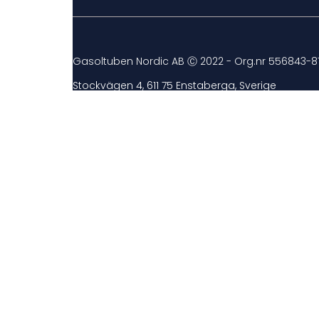
Gasoltuben Nordic AB Ⓒ 2022 - Org.nr 556843-8
Stockvägen 4, 611 75 Enstaberga, Sverige