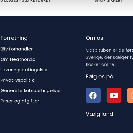
30 DAGES FULD RETURRET
SHOP SIKKERT
Forretning
Om os
Bliv forhandler
Gasoltuben er de førs
Sverige, der sælger f
Om Heatnordic
flasker online.
Leveringsbetingelser
Følg os på
Privatlivspolitik
Generelle købsbetingelser
Priser og afgifter
Vælg land