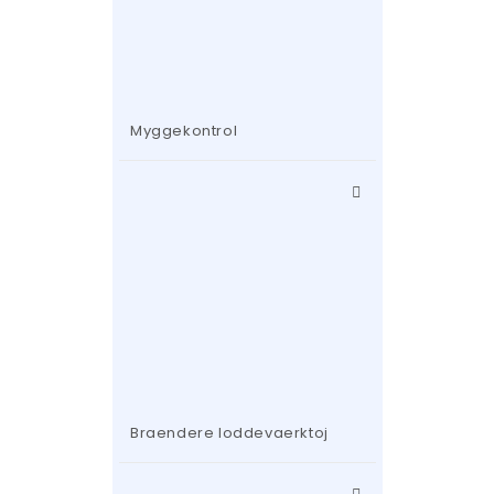
Myggekontrol
Braendere loddevaerktoj