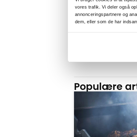
vores trafik. Vi deler også 
annonceringspartnere og anal
dem, eller som de har indsaml
Tosidet grillbørste
69
kr.
LÆS MERE
Populære art