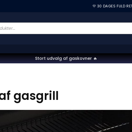
💛 30 DAGES FULD R
Stort udvalg af gaskovner 🔥
f gasgrill