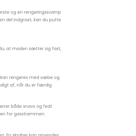
 børste og en rengøringssvamp
en del indgroet, kan du putte
 du, at maden sætter sig fast,
e kan rengøres med sæbe og
gt af, når du er færdig.
ørrer både snavs og fedt
vejen for gasstrømmen.
den. En skraber kan anvendes