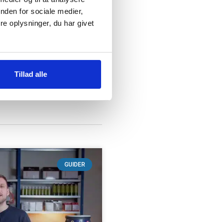
nden for sociale medier,
e oplysninger, du har givet
Muurikka Grillbørste
69
kr.
Tillad alle
LÆS MERE
GUIDER