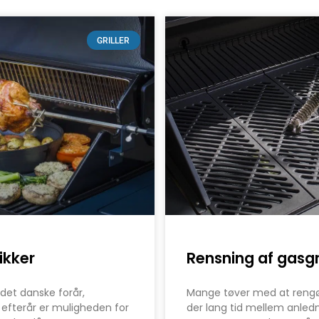
GRILLER
nikker
Rensning af gasgri
det danske forår,
Mange tøver med at rengøre 
efterår er muligheden for
der lang tid mellem anled