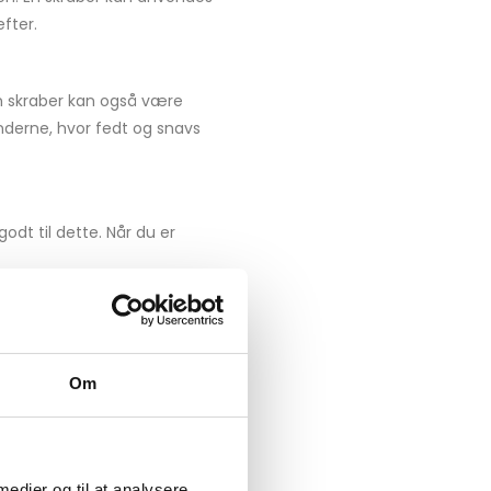
fter.
n skraber kan også være
nderne, hvor fedt og snavs
odt til dette. Når du er
Om
 medier og til at analysere