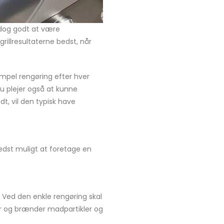
r dog godt at være
grillresultaterne bedst, når
simpel rengøring efter hver
Du plejer også at kunne
t, vil den typisk have
bedst muligt at foretage en
. Ved den enkle rengøring skal
er og brænder madpartikler og