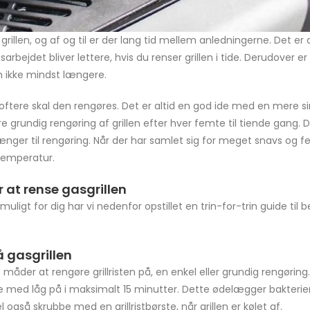
illen, og af og til er der lang tid mellem anledningerne. Det e
ejdet bliver lettere, hvis du renser grillen i tide. Derudover er 
en ikke mindst længere.
jo oftere skal den rengøres. Det er altid en god ide med en mere 
 grundig rengøring af grillen efter hver femte til tiende gang. 
nger til rengøring. Når der har samlet sig for meget snavs og fed
temperatur.
r at rense gasgrillen
ligt for dig har vi nedenfor opstillet en trin-for-trin guide til 
på gasgrillen
åder at rengøre grillristen på, en enkel eller grundig rengøring
rme med låg på i maksimalt 15 minutter. Dette ødelægger bakteri
 også skrubbe med en grillristbørste, når grillen er kølet af.