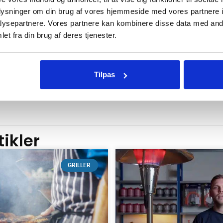
oplysninger om din brug af vores hjemmeside med vores partnere i
ysepartnere. Vores partnere kan kombinere disse data med andr
et fra din brug af deres tjenester.
Grillbørste af stål
119
kr.
Tilpas
TILFØJ TIL KURV
ikler
GRILLER