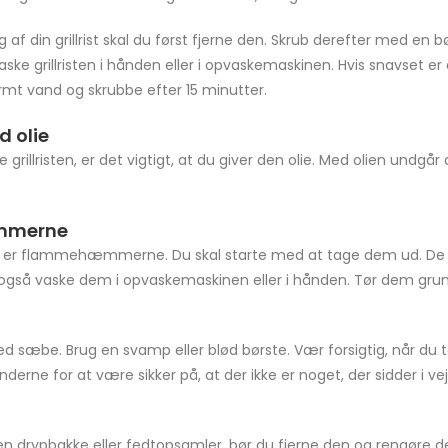
 af din grillrist skal du først fjerne den. Skrub derefter med en
ke grillristen i hånden eller i opvaskemaskinen. Hvis snavset er 
rmt vand og skrubbe efter 15 minutter.
d olie
grillristen, er det vigtigt, at du giver den olie. Med olien undgår
mmerne
es, er flammehæmmerne. Du skal starte med at tage dem ud. D
gså vaske dem i opvaskemaskinen eller i hånden. Tør dem grundi
sæbe. Brug en svamp eller blød børste. Vær forsigtig, når du t
nderne for at være sikker på, at der ikke er noget, der sidder i 
d en drypbakke eller fedtopsamler, bør du fjerne den og rengøre 