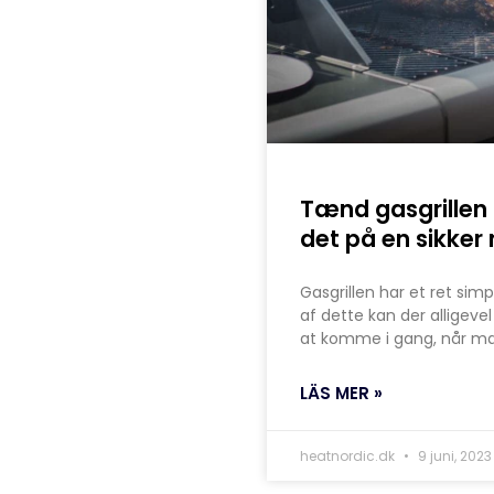
Tænd gasgrillen
det på en sikke
Gasgrillen har et ret sim
af dette kan der alligeve
at komme i gang, når m
LÄS MER »
heatnordic.dk
9 juni, 2023