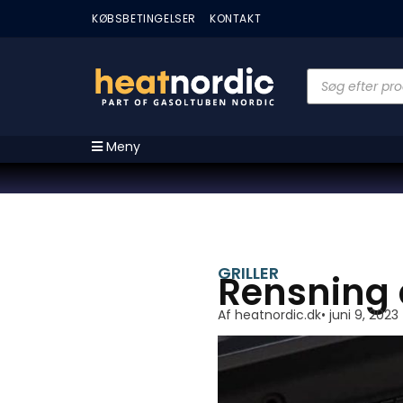
KØBSBETINGELSER
KONTAKT
Meny
GRILLER
Rensning a
Af
heatnordic.dk
•
juni 9, 2023