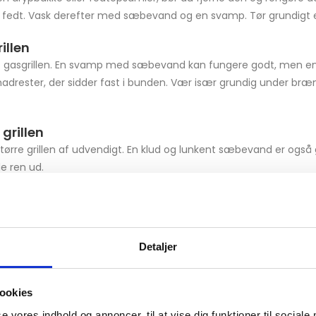
e fedt. Vask derefter med sæbevand og en svamp. Tør grundigt e
illen
f ​​gasgrillen. En svamp med sæbevand kan fungere godt, men e
madrester, der sidder fast i bunden. Vær især grundig under bræ
grillen
ørre grillen af ​​udvendigt. En klud og lunkent sæbevand er også g
de ren ud.
Detaljer
ookies
se vores indhold og annoncer, til at vise dig funktioner til sociale