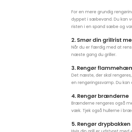
For en mere grundig rengøring
dyppet i sæbevand. Du kan vas
risten i en spand sæbe og va
2. Smør din grillrist me
Når du er færdig med at rense 
næste gang du griller.
3. Rengør flammehæ
Det næste, der skal rengør
en rengøringssvamp. Du kan o
4. Rengør brænderne
Brænderne rengøres også med 
væk. Tjek også hullerne i bræ
5. Rengør drypbakken
Hvis din grill er udstyret me