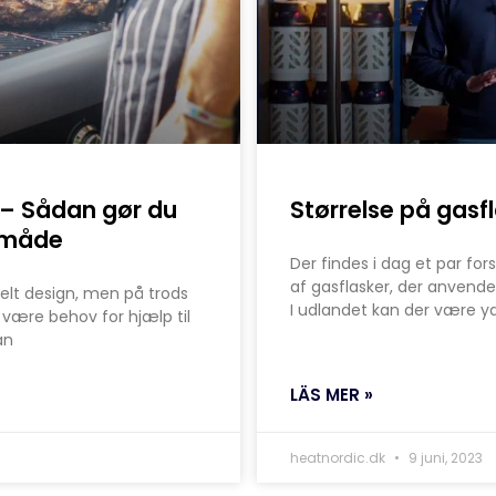
 – Sådan gør du
Størrelse på gasf
r måde
Der findes i dag et par fors
af gasflasker, der anvend
pelt design, men på trods
I udlandet kan der være yde
l være behov for hjælp til
an
LÄS MER »
heatnordic.dk
9 juni, 2023