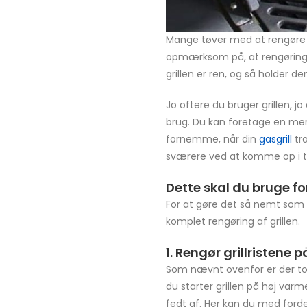
Mange tøver med at rengøre gr
opmærksom på, at rengøringsarb
grillen er ren, og så holder d
Jo oftere du bruger grillen, 
brug. Du kan foretage en mere
fornemme, når din
gasgrill
træ
sværere ved at komme op i 
Dette skal du bruge fo
For at gøre det så nemt som mu
komplet rengøring af grillen.
1. Rengør grillristene 
Som nævnt ovenfor er der to m
du starter grillen på høj va
fedt af. Her kan du med fordel